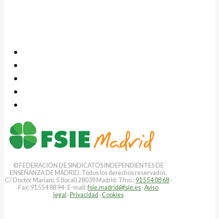
© FEDERACIÓN DE SINDICATOS INDEPENDIENTES DE
ENSEÑANZA DE MADRID. Todos los derechos reservados.
C/ Doctor Mariani, 5 (local) 28039 Madrid. Tfno.:
91 554 08 68
·
Fax: 91 554 88 94 · E-mail:
fsie.madrid@fsie.es
·
Aviso
legal
·
Privacidad
·
Cookies