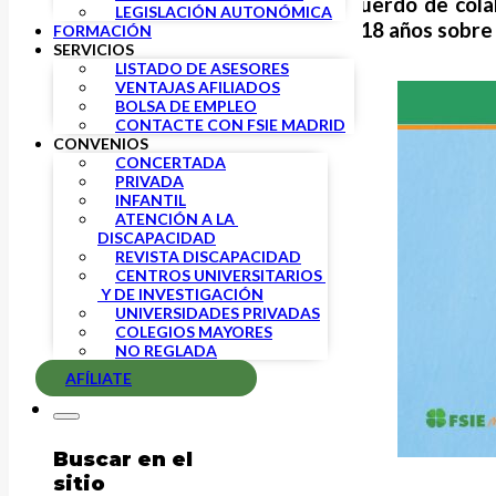
FAD Juventud
, que tiene un acuerdo de col
LEGISLACIÓN AUTONÓMICA
adolescentes y jóvenes
de 14 a 18 años sobre
FORMACIÓN
SERVICIOS
LISTADO DE ASESORES
VENTAJAS AFILIADOS
BOLSA DE EMPLEO
CONTACTE CON FSIE MADRID
CONVENIOS
CONCERTADA
PRIVADA
INFANTIL
ATENCIÓN A LA 
DISCAPACIDAD
REVISTA DISCAPACIDAD
CENTROS UNIVERSITARIOS 
 Y DE INVESTIGACIÓN
UNIVERSIDADES PRIVADAS
COLEGIOS MAYORES
NO REGLADA
AFÍLIATE
Buscar en el
sitio