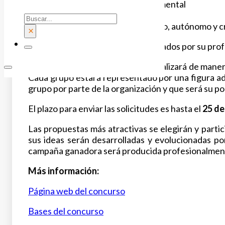
Bienestar emocional o salud mental
Educación Afectivo – Sexual
Buscar
Ocio y el Tiempo Libre positivo, autónomo y c
×
Los estudiantes pueden ser orientados por su prof
La inscripción en el concurso se realizará de man
Cada grupo estará representado por una figura adu
grupo por parte de la organización y que será su po
El plazo para enviar las solicitudes es hasta el
25 de
Las propuestas más atractivas se elegirán y parti
sus ideas serán desarrolladas y evolucionadas por
campaña ganadora será producida profesionalmen
Más información:
Página web del concurso
Bases del concurso