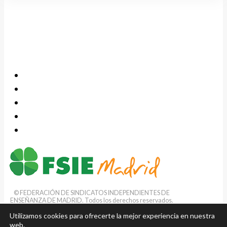
© FEDERACIÓN DE SINDICATOS INDEPENDIENTES DE
ENSEÑANZA DE MADRID. Todos los derechos reservados.
C/ Doctor Mariani, 5 (local) 28039 Madrid. Tfno.:
91 554 08 68
·
Utilizamos cookies para ofrecerte la mejor experiencia en nuestra
Fax: 91 554 88 94 · E-mail:
fsie.madrid@fsie.es
·
Aviso
legal
·
Privacidad
·
Cookies
web.