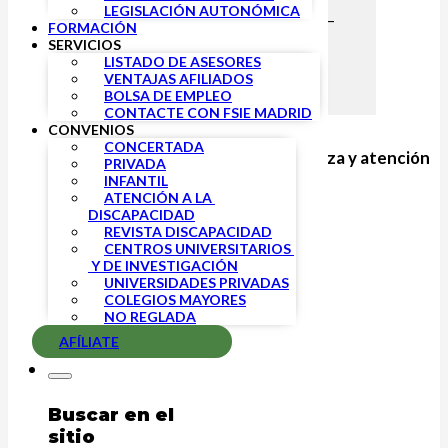
LEGISLACIÓN AUTONÓMICA
C/ Doctor Mariani, 5 (local) 28039, Madrid –
FORMACIÓN
Ver mapa
SERVICIOS
91 554 08 68
LISTADO DE ASESORES
fsie.madrid@fsie.es
VENTAJAS AFILIADOS
BOLSA DE EMPLEO
CONTACTE CON FSIE MADRID
CONVENIOS
CONCERTADA
Sindicato Independiente de Enseñanza y atención
PRIVADA
a la discapacidad de Madrid
INFANTIL
ATENCIÓN A LA 
DISCAPACIDAD
FSIE Madrid:
REVISTA DISCAPACIDAD
CENTROS UNIVERSITARIOS 
 Y DE INVESTIGACIÓN
Quiénes somos
UNIVERSIDADES PRIVADAS
¿Qué defendemos?
COLEGIOS MAYORES
Declaración de principios
NO REGLADA
Contacte con FSIE Madrid
AFÍLIATE
Convenios:
Buscar en el
Concertada
sitio
Privada