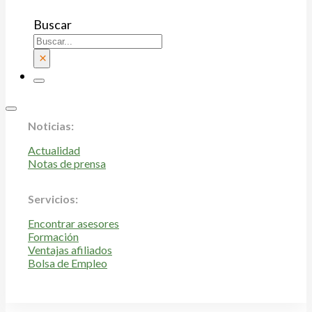
Infantil
Buscar
Atención a la discapacidad
Revista Discapacidad
Centros Universitarios y de Investigación
×
Universidades Privadas
Colegios Mayores
No Reglada
Noticias:
Actualidad
Notas de prensa
Servicios:
Encontrar asesores
Formación
Ventajas afiliados
Bolsa de Empleo