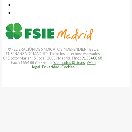
© FEDERACIÓN DE SINDICATOS INDEPENDIENTES DE
ENSEÑANZA DE MADRID. Todos los derechos reservados.
C/ Doctor Mariani, 5 (local) 28039 Madrid. Tfno.:
91 554 08 68
·
Fax: 91 554 88 94 · E-mail:
fsie.madrid@fsie.es
·
Aviso
legal
·
Privacidad
·
Cookies