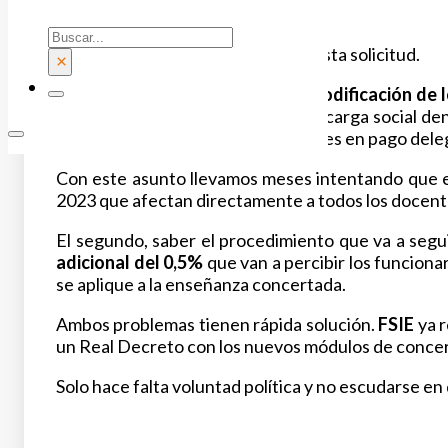
Buscar
Hay dos motivos principales para esta solicitud.
×
El primero, abordar la necesaria
modificación de 
del Estado sin incorporar la nueva carga social 
las tablas salariales para los docentes en pago del
Con este asunto llevamos meses intentando que el 
2023 que afectan directamente a todos los docente
El segundo, saber el procedimiento que va a segui
adicional del 0,5%
que van a percibir los funciona
se aplique a la enseñanza concertada.
Ambos problemas tienen rápida solución.
FSIE
ya r
un Real Decreto con los nuevos módulos de concert
Solo hace falta voluntad política y no escudarse en