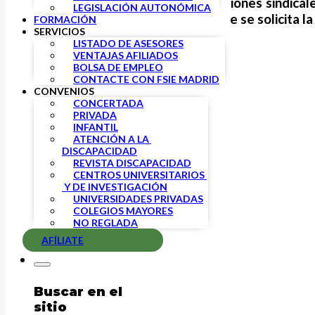
FSIE
junto al resto de organizaciones sindical
LEGISLACIÓN AUTONÓMICA
de Estado de Educación en el que se solicita 
FORMACIÓN
SERVICIOS
LISTADO DE ASESORES
VENTAJAS AFILIADOS
BOLSA DE EMPLEO
CONTACTE CON FSIE MADRID
CONVENIOS
CONCERTADA
PRIVADA
INFANTIL
ATENCIÓN A LA 
DISCAPACIDAD
REVISTA DISCAPACIDAD
CENTROS UNIVERSITARIOS 
 Y DE INVESTIGACIÓN
UNIVERSIDADES PRIVADAS
COLEGIOS MAYORES
NO REGLADA
AFÍLIATE
Buscar en el
sitio