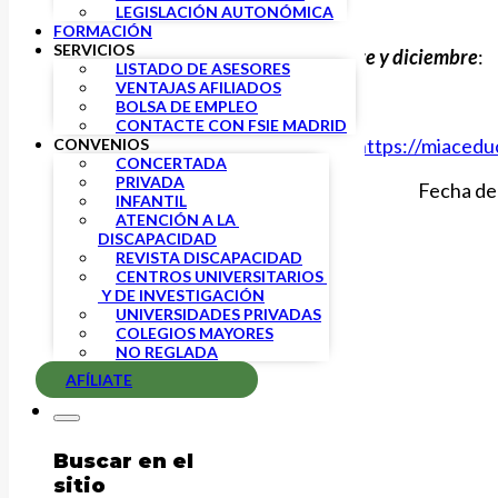
LEGISLACIÓN AUTONÓMICA
FORMACIÓN
SERVICIOS
Los cursos disponibles en
noviembre y diciembre
:
LISTADO DE ASESORES
VENTAJAS AFILIADOS
Cursos online:
BOLSA DE EMPLEO
CONTACTE CON FSIE MADRID
Edutubers. Por Carlos Negrín:
https://miacedu
CONVENIOS
CONCERTADA
PRIVADA
Fecha de 
INFANTIL
ATENCIÓN A LA 
DISCAPACIDAD
REVISTA DISCAPACIDAD
CENTROS UNIVERSITARIOS 
 Y DE INVESTIGACIÓN
UNIVERSIDADES PRIVADAS
COLEGIOS MAYORES
NO REGLADA
AFÍLIATE
Buscar en el
sitio