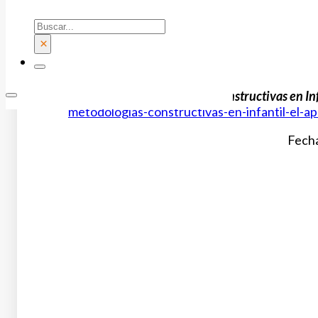
Buscar
×
Curso online:
Metodologías constructivas en Inf
metodologias-constructivas-en-infantil-el-ap
Fecha