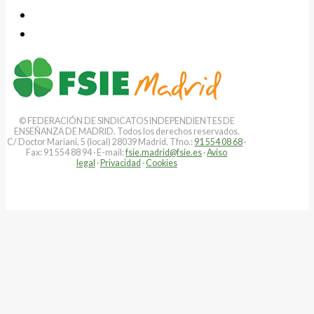
© FEDERACIÓN DE SINDICATOS INDEPENDIENTES DE
ENSEÑANZA DE MADRID. Todos los derechos reservados.
C/ Doctor Mariani, 5 (local) 28039 Madrid. Tfno.:
91 554 08 68
·
Fax: 91 554 88 94 · E-mail:
fsie.madrid@fsie.es
·
Aviso
legal
·
Privacidad
·
Cookies