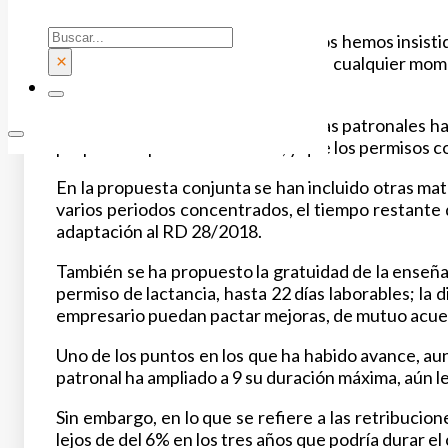
una postura conjunta.
Buscar
En el área de permisos los sindicatos hemos insisti
×
hospitalización pueda comenzar en cualquier mome
trabajador.
Los principales puntos en los que las patronales h
propuestas por los sindicatos, y que los permisos c
En la propuesta conjunta se han incluido otras mate
varios periodos concentrados, el tiempo restante de
adaptación al RD 28/2018.
También se ha propuesto la gratuidad de la enseña
permiso de lactancia, hasta 22 días laborables; la 
empresario puedan pactar mejoras, de mutuo acuerdo
Uno de los puntos en los que ha habido avance, aunq
patronal ha ampliado a 9 su duración máxima, aún le
Sin embargo, en lo que se refiere a las retribucio
lejos de del 6% en los tres años que podría durar e