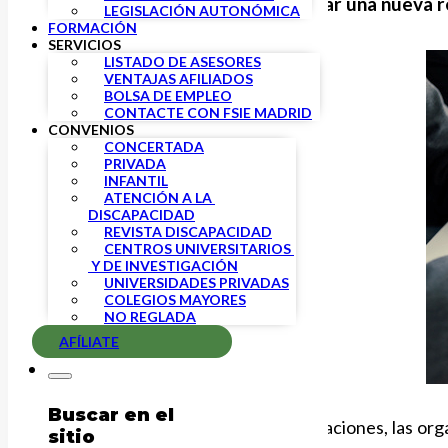
El pasado viernes día 5 tuvo lugar una nueva 
LEGISLACIÓN AUTONÓMICA
FORMACIÓN
SERVICIOS
LISTADO DE ASESORES
VENTAJAS AFILIADOS
BOLSA DE EMPLEO
CONTACTE CON FSIE MADRID
CONVENIOS
CONCERTADA
PRIVADA
INFANTIL
ATENCIÓN A LA 
DISCAPACIDAD
REVISTA DISCAPACIDAD
CENTROS UNIVERSITARIOS 
 Y DE INVESTIGACIÓN
UNIVERSIDADES PRIVADAS
COLEGIOS MAYORES
NO REGLADA
AFÍLIATE
Buscar en el
Desde que comenzaran las negociaciones, las orga
sitio