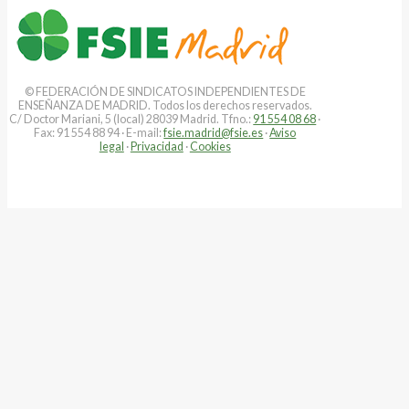
© FEDERACIÓN DE SINDICATOS INDEPENDIENTES DE
ENSEÑANZA DE MADRID. Todos los derechos reservados.
C/ Doctor Mariani, 5 (local) 28039 Madrid. Tfno.:
91 554 08 68
·
Fax: 91 554 88 94 · E-mail:
fsie.madrid@fsie.es
·
Aviso
legal
·
Privacidad
·
Cookies