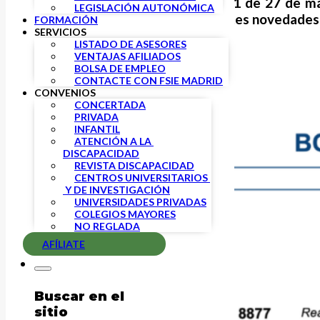
Se ha publicado el RDL 11/2021 de 27 de ma
LEGISLACIÓN AUTONÓMICA
sociales, que incluye las siguientes novedades
FORMACIÓN
SERVICIOS
LISTADO DE ASESORES
VENTAJAS AFILIADOS
BOLSA DE EMPLEO
CONTACTE CON FSIE MADRID
CONVENIOS
CONCERTADA
PRIVADA
INFANTIL
ATENCIÓN A LA 
DISCAPACIDAD
REVISTA DISCAPACIDAD
CENTROS UNIVERSITARIOS 
 Y DE INVESTIGACIÓN
UNIVERSIDADES PRIVADAS
COLEGIOS MAYORES
NO REGLADA
AFÍLIATE
Buscar en el
sitio