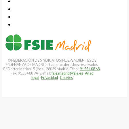
© FEDERACIÓN DE SINDICATOS INDEPENDIENTES DE
ENSEÑANZA DE MADRID. Todos los derechos reservados.
C/ Doctor Mariani, 5 (local) 28039 Madrid. Tfno.:
91 554 08 68
·
Fax: 91 554 88 94 · E-mail:
fsie.madrid@fsie.es
·
Aviso
legal
·
Privacidad
·
Cookies