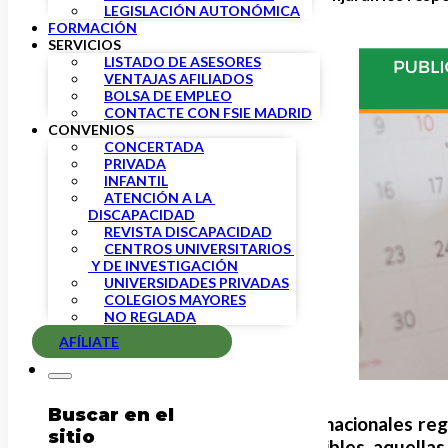
LEGISLACIÓN AUTONÓMICA
FORMACIÓN
SERVICIOS
LISTADO DE ASESORES
VENTAJAS AFILIADOS
BOLSA DE EMPLEO
CONTACTE CON FSIE MADRID
CONVENIOS
CONCERTADA
PRIVADA
INFANTIL
ATENCIÓN A LA 
DISCAPACIDAD
REVISTA DISCAPACIDAD
CENTROS UNIVERSITARIOS 
 Y DE INVESTIGACIÓN
UNIVERSIDADES PRIVADAS
COLEGIOS MAYORES
NO REGLADA
AFÍLIATE
Buscar en el
Dentro del conjunto de fiestas nacionales reg
sitio
una parte, las fiestas no sustituibles, aquel