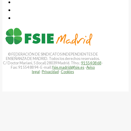
© FEDERACIÓN DE SINDICATOS INDEPENDIENTES DE
ENSEÑANZA DE MADRID. Todos los derechos reservados.
C/ Doctor Mariani, 5 (local) 28039 Madrid. Tfno.:
91 554 08 68
·
Fax: 91 554 88 94 · E-mail:
fsie.madrid@fsie.es
·
Aviso
legal
·
Privacidad
·
Cookies