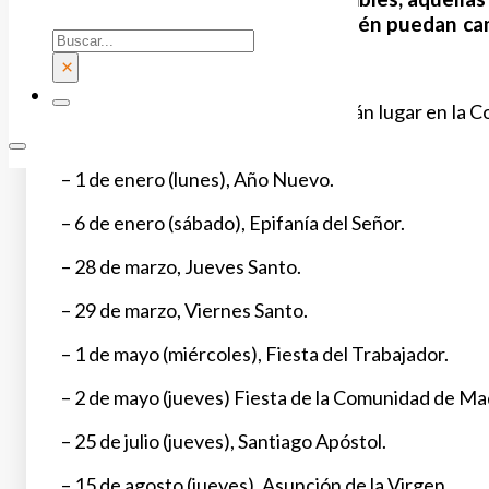
en el que las autonomías también puedan camb
Buscar
coincidir en domingo.
×
Así, en 2024 los festivos que tendrán lugar en la 
siguientes:
– 1 de enero (lunes), Año Nuevo.
– 6 de enero (sábado), Epifanía del Señor.
– 28 de marzo, Jueves Santo.
– 29 de marzo, Viernes Santo.
– 1 de mayo (miércoles), Fiesta del Trabajador.
– 2 de mayo (jueves) Fiesta de la Comunidad de Ma
– 25 de julio (jueves), Santiago Apóstol.
– 15 de agosto (jueves), Asunción de la Virgen.