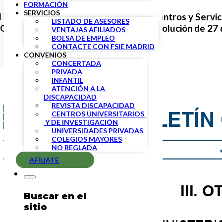
FORMACIÓN
SERVICIOS
l XV Convenio Colectivo General de Centros y Servici
LISTADO DE ASESORES
OE de 4 de julio de 2019 mediante Resolución de 27 d
VENTAJAS AFILIADOS
BOLSA DE EMPLEO
CONTACTE CON FSIE MADRID
CONVENIOS
CONCERTADA
PRIVADA
INFANTIL
ATENCIÓN A LA 
DISCAPACIDAD
REVISTA DISCAPACIDAD
CENTROS UNIVERSITARIOS 
 Y DE INVESTIGACIÓN
UNIVERSIDADES PRIVADAS
COLEGIOS MAYORES
NO REGLADA
AFÍLIATE
Buscar en el
sitio