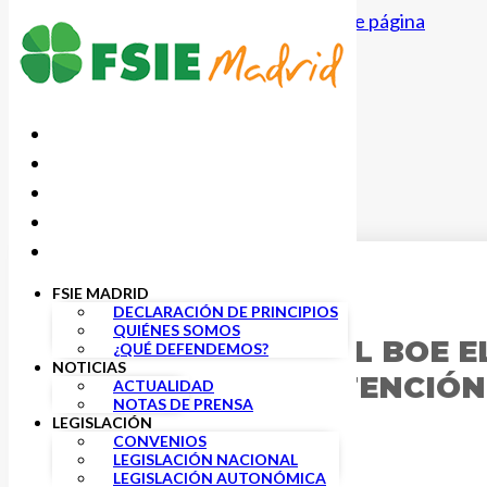
Saltar al contenido principal
Saltar al pie de página
FSIE MADRID
8 JULIO, 2019
DECLARACIÓN DE PRINCIPIOS
QUIÉNES SOMOS
PUBLICADO EN EL BOE E
¿QUÉ DEFENDEMOS?
NOTICIAS
SERVICIOS DE ATENCIÓ
ACTUALIDAD
NOTAS DE PRENSA
LEGISLACIÓN
CONVENIOS
LEGISLACIÓN NACIONAL
LEGISLACIÓN AUTONÓMICA