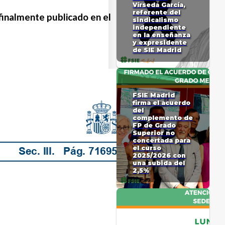
Vírseda García,
referente del
finalmente publicado en el
sindicalismo
independiente
en la enseñanza
y expresidente
de SIE Madrid
FSIE Madrid
firma el acuerdo
del
complemento de
FP de Grado
Superior no
concertada para
el curso
2025/2026 con
una subida del
2,5%