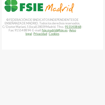
© FEDERACIÓN DE SINDICATOS INDEPENDIENTES DE
ENSEÑANZA DE MADRID. Todos los derechos reservados.
C/ Doctor Mariani, 5 (local) 28039 Madrid. Tfno.:
91 554 08 68
·
Fax: 91 554 88 94 · E-mail:
fsie.madrid@fsie.es
·
Aviso
legal
·
Privacidad
·
Cookies