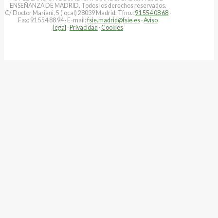
ENSEÑANZA DE MADRID. Todos los derechos reservados.
C/ Doctor Mariani, 5 (local) 28039 Madrid. Tfno.:
91 554 08 68
·
Fax: 91 554 88 94 · E-mail:
fsie.madrid@fsie.es
·
Aviso
legal
·
Privacidad
·
Cookies