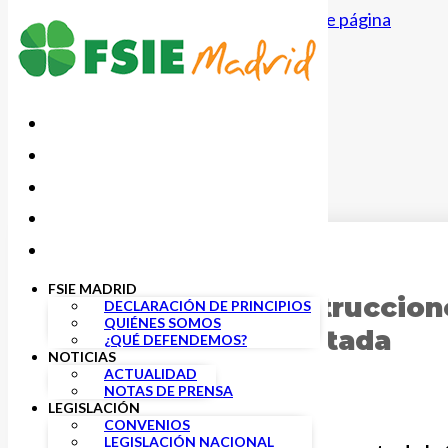
Saltar al contenido principal
Saltar al pie de página
30 NOVIEMBRE, 2022
FSIE MADRID
Publicadas las instruccion
DECLARACIÓN DE PRINCIPIOS
QUIÉNES SOMOS
Enseñanza Concertada
¿QUÉ DEFENDEMOS?
NOTICIAS
ACTUALIDAD
NOTAS DE PRENSA
LEGISLACIÓN
CONVENIOS
LEGISLACIÓN NACIONAL