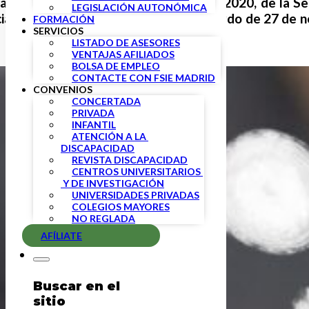
stado la Resolución de 23 de marzo de 2020, de la Se
LEGISLACIÓN AUTONÓMICA
, que modifica parcialmente el Acuerdo de 27 de nov
FORMACIÓN
SERVICIOS
LISTADO DE ASESORES
VENTAJAS AFILIADOS
BOLSA DE EMPLEO
CONTACTE CON FSIE MADRID
CONVENIOS
CONCERTADA
PRIVADA
INFANTIL
ATENCIÓN A LA 
DISCAPACIDAD
REVISTA DISCAPACIDAD
CENTROS UNIVERSITARIOS 
 Y DE INVESTIGACIÓN
UNIVERSIDADES PRIVADAS
COLEGIOS MAYORES
NO REGLADA
AFÍLIATE
Buscar en el
sitio