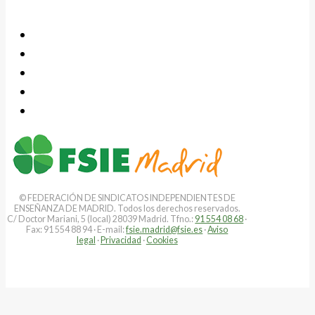
© FEDERACIÓN DE SINDICATOS INDEPENDIENTES DE
ENSEÑANZA DE MADRID. Todos los derechos reservados.
C/ Doctor Mariani, 5 (local) 28039 Madrid. Tfno.:
91 554 08 68
·
Fax: 91 554 88 94 · E-mail:
fsie.madrid@fsie.es
·
Aviso
legal
·
Privacidad
·
Cookies