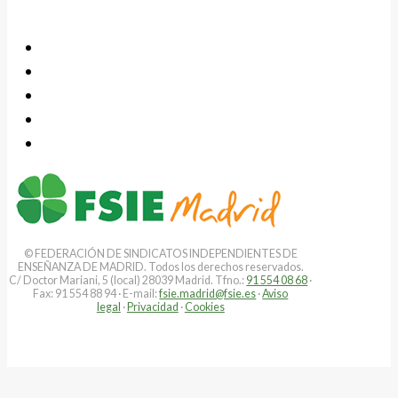
© FEDERACIÓN DE SINDICATOS INDEPENDIENTES DE
ENSEÑANZA DE MADRID. Todos los derechos reservados.
C/ Doctor Mariani, 5 (local) 28039 Madrid. Tfno.:
91 554 08 68
·
Fax: 91 554 88 94 · E-mail:
fsie.madrid@fsie.es
·
Aviso
legal
·
Privacidad
·
Cookies