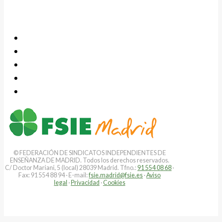
© FEDERACIÓN DE SINDICATOS INDEPENDIENTES DE
ENSEÑANZA DE MADRID. Todos los derechos reservados.
C/ Doctor Mariani, 5 (local) 28039 Madrid. Tfno.:
91 554 08 68
·
Fax: 91 554 88 94 · E-mail:
fsie.madrid@fsie.es
·
Aviso
legal
·
Privacidad
·
Cookies