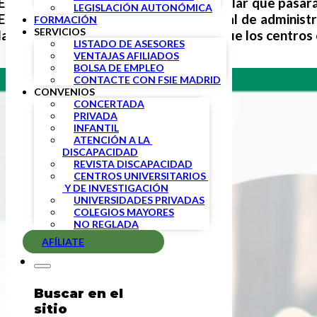
Está a punto de finalizar un curso escolar que pasar
LEGISLACIÓN AUTONÓMICA
En el último año, profesorado, personal de administr
FORMACIÓN
SERVICIOS
las medidas de prevención e higiene, que los centros
LISTADO DE ASESORES
VENTAJAS AFILIADOS
BOLSA DE EMPLEO
CONTACTE CON FSIE MADRID
CONVENIOS
CONCERTADA
PRIVADA
INFANTIL
ATENCIÓN A LA 
DISCAPACIDAD
REVISTA DISCAPACIDAD
CENTROS UNIVERSITARIOS 
 Y DE INVESTIGACIÓN
UNIVERSIDADES PRIVADAS
COLEGIOS MAYORES
NO REGLADA
AFÍLIATE
Buscar en el
sitio