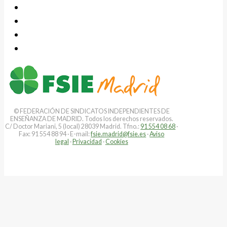
© FEDERACIÓN DE SINDICATOS INDEPENDIENTES DE
ENSEÑANZA DE MADRID. Todos los derechos reservados.
C/ Doctor Mariani, 5 (local) 28039 Madrid. Tfno.:
91 554 08 68
·
Fax: 91 554 88 94 · E-mail:
fsie.madrid@fsie.es
·
Aviso
legal
·
Privacidad
·
Cookies