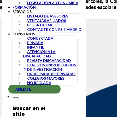
al y como os anunciamos el pasado miércoles, la Co
LEGISLACIÓN AUTONÓMICA
esoluciones que paralizaban las actividades escolare
FORMACIÓN
SERVICIOS
LISTADO DE ASESORES
VENTAJAS AFILIADOS
BOLSA DE EMPLEO
CONTACTE CON FSIE MADRID
CONVENIOS
CONCERTADA
PRIVADA
INFANTIL
ATENCIÓN A LA 
DISCAPACIDAD
REVISTA DISCAPACIDAD
CENTROS UNIVERSITARIOS 
 Y DE INVESTIGACIÓN
UNIVERSIDADES PRIVADAS
COLEGIOS MAYORES
NO REGLADA
AFÍLIATE
Buscar en el
sitio