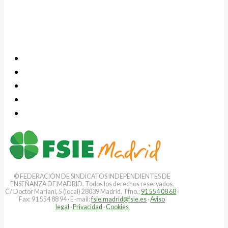
© FEDERACIÓN DE SINDICATOS INDEPENDIENTES DE
ENSEÑANZA DE MADRID. Todos los derechos reservados.
C/ Doctor Mariani, 5 (local) 28039 Madrid. Tfno.:
91 554 08 68
·
Fax: 91 554 88 94 · E-mail:
fsie.madrid@fsie.es
·
Aviso
legal
·
Privacidad
·
Cookies