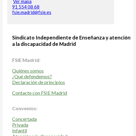
Ver mapa
91 554 08 68
fsie.madrid@fsie.es
Sindicato Independiente de Enseñanza y atención
a la discapacidad de Madrid
FSIE Madrid:
Quiénes somos
¿Qué defendemos?
Declaración de principios
Contacte con FSIE Madrid
Convenios:
Concertada
Privada
Infantil