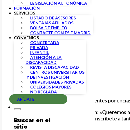
LEGISLACIÓN AUTONÓMICA
FORMACIÓN
SERVICIOS
LISTADO DE ASESORES
VENTAJAS AFILIADOS
BOLSA DE EMPLEO
CONTACTE CON FSIE MADRID
CONVENIOS
CONCERTADA
PRIVADA
INFANTIL
ATENCIÓN A LA 
DISCAPACIDAD
REVISTA DISCAPACIDAD
CENTROS UNIVERSITARIOS 
 Y DE INVESTIGACIÓN
UNIVERSIDADES PRIVADAS
COLEGIOS MAYORES
NO REGLADA
AFÍLIATE
Te animamos a que revises las siguientes ponencias
Desde la Universidad UDIMA dicen: «Queremos apor
ponencias online y una presencial. Inscríbete a ta
Buscar en el
sitio