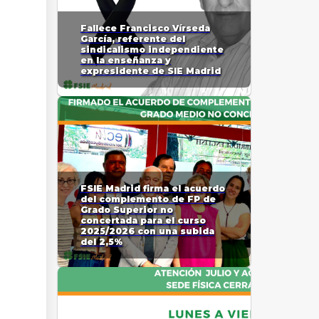
Fallece Francisco Vírseda
García, referente del
sindicalismo independiente
en la enseñanza y
expresidente de SIE Madrid
FSIE Madrid firma el acuerdo
del complemento de FP de
Grado Superior no
concertada para el curso
2025/2026 con una subida
del 2,5%