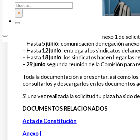
Buscar
×
Fechas.
– Hasta
25 mayo
: presentación anexo 1 de solicit
– Hasta
5 junio
: comunicación denegación anexo 
– Hasta
12 junio
: entrega a los sindicatos del an
– Hasta
18 junio
: los sindicatos hacen llegar las 
–
29 junio
segunda reunión de la Comisión para r
Toda la documentación a presentar, así como los 
consultarlos y descargarlos en los documentos ad
Si una vez realizada la solicitud tu plaza ha sido
DOCUMENTOS RELACIONADOS
Acta de Constitución
Anexo I