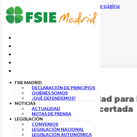
Saltar al contenido principal
Saltar al pie de página
FSIE MADRID
12 MAYO, 2026
DECLARACIÓN DE PRINCIPIOS
QUIÉNES SOMOS
Plazas de Gratuidad para 
¿QUÉ DEFENDEMOS?
NOTICIAS
Convenio de Concertada
ACTUALIDAD
NOTAS DE PRENSA
LEGISLACIÓN
CONVENIOS
LEGISLACIÓN NACIONAL
LEGISLACIÓN AUTONÓMICA