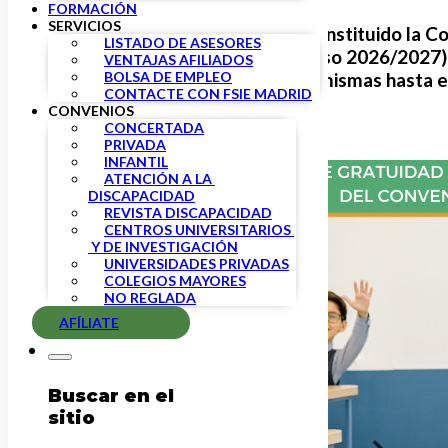
FORMACIÓN
SERVICIOS
Hoy
12 de mayo
, se ha constituido la 
LISTADO DE ASESORES
Plazas de Gratuidad (curso 2026/2027)
VENTAJAS AFILIADOS
BOLSA DE EMPLEO
plazo de solicitud de las mismas hasta 
CONTACTE CON FSIE MADRID
CONVENIOS
CONCERTADA
PRIVADA
INFANTIL
ATENCIÓN A LA 
DISCAPACIDAD
REVISTA DISCAPACIDAD
CENTROS UNIVERSITARIOS 
 Y DE INVESTIGACIÓN
UNIVERSIDADES PRIVADAS
COLEGIOS MAYORES
NO REGLADA
AFÍLIATE
Buscar en el
sitio