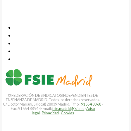
© FEDERACIÓN DE SINDICATOS INDEPENDIENTES DE
ENSEÑANZA DE MADRID. Todos los derechos reservados.
C/ Doctor Mariani, 5 (local) 28039 Madrid. Tfno.:
91 554 08 68
·
Fax: 91 554 88 94 · E-mail:
fsie.madrid@fsie.es
·
Aviso
legal
·
Privacidad
·
Cookies