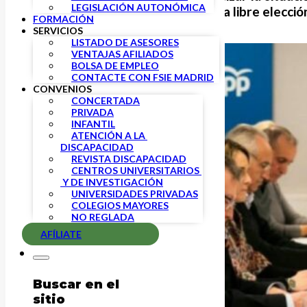
LEGISLACIÓN AUTONÓMICA
que el derecho de los padres a la libre elecci
FORMACIÓN
SERVICIOS
LISTADO DE ASESORES
VENTAJAS AFILIADOS
BOLSA DE EMPLEO
CONTACTE CON FSIE MADRID
CONVENIOS
CONCERTADA
PRIVADA
INFANTIL
ATENCIÓN A LA 
DISCAPACIDAD
REVISTA DISCAPACIDAD
CENTROS UNIVERSITARIOS 
 Y DE INVESTIGACIÓN
UNIVERSIDADES PRIVADAS
COLEGIOS MAYORES
NO REGLADA
AFÍLIATE
Buscar en el
sitio