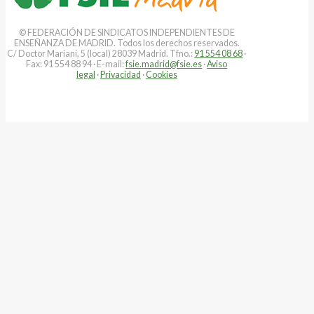
© FEDERACIÓN DE SINDICATOS INDEPENDIENTES DE
ENSEÑANZA DE MADRID. Todos los derechos reservados.
C/ Doctor Mariani, 5 (local) 28039 Madrid. Tfno.:
91 554 08 68
·
Fax: 91 554 88 94 · E-mail:
fsie.madrid@fsie.es
·
Aviso
legal
·
Privacidad
·
Cookies