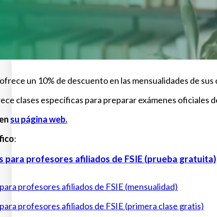
ofrece un 10% de descuento en las mensualidades de sus clas
ece clases específicas para preparar exámenes oficiales 
 en
su página web.
fico
:
s para profesores afiliados de FSIE (prueba gratuita)
 para profesores afiliados de FSIE (mensualidad)
 para profesores afiliados de FSIE (primera clase gratis)