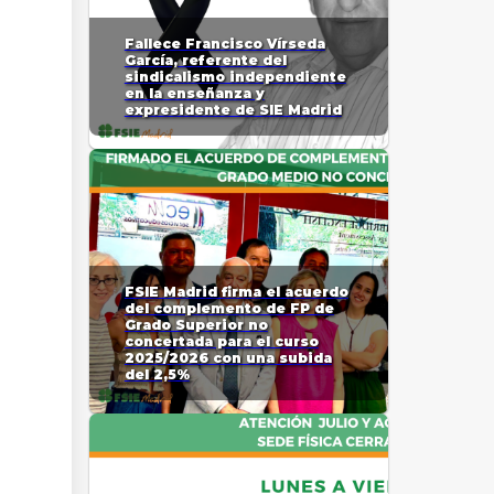
Fallece Francisco Vírseda
García, referente del
sindicalismo independiente
en la enseñanza y
expresidente de SIE Madrid
FSIE Madrid firma el acuerdo
del complemento de FP de
Grado Superior no
concertada para el curso
2025/2026 con una subida
del 2,5%