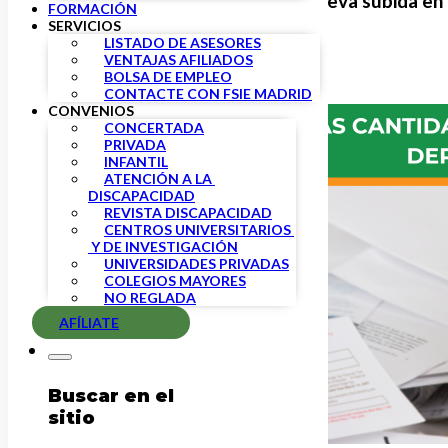
Publicado en el BOE la nueva subida en l
FORMACIÓN
Dependencia en el 2024.
SERVICIOS
LISTADO DE ASESORES
VENTAJAS AFILIADOS
BOLSA DE EMPLEO
CONTACTE CON FSIE MADRID
CONVENIOS
CONCERTADA
PRIVADA
INFANTIL
ATENCIÓN A LA 
DISCAPACIDAD
REVISTA DISCAPACIDAD
CENTROS UNIVERSITARIOS 
 Y DE INVESTIGACIÓN
UNIVERSIDADES PRIVADAS
COLEGIOS MAYORES
NO REGLADA
AFÍLIATE
Buscar en el
sitio