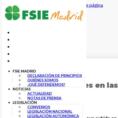
Saltar al contenido principal
Saltar al pie de página
FSIE MADRID
8 NOVIEMBRE, 2023
DECLARACIÓN DE PRINCIPIOS
QUIÉNES SOMOS
Nuevas cantidades en la
¿QUÉ DEFENDEMOS?
NOTICIAS
ACTUALIDAD
NOTAS DE PRENSA
LEGISLACIÓN
CONVENIOS
LEGISLACIÓN NACIONAL
LEGISLACIÓN AUTONÓMICA