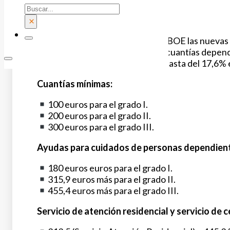
Buscar
¿Cuánto va a subir?
×
A finales de julio, se publicó en el BOE las nuev
en cuenta que el aumento de las cuantías depen
decreto ley se recogen subidas hasta del 17,6% 
Cuantías mínimas:
100 euros para el grado I.
200 euros para el grado II.
300 euros para el grado III.
Ayudas para cuidados de personas dependiente
180 euros euros para el grado I.
315,9 euros más para el grado II.
455,4 euros más para el grado III.
Servicio de atención residencial y servicio de c