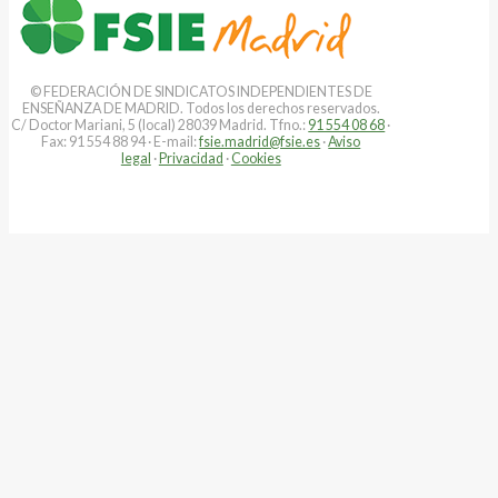
© FEDERACIÓN DE SINDICATOS INDEPENDIENTES DE
ENSEÑANZA DE MADRID. Todos los derechos reservados.
C/ Doctor Mariani, 5 (local) 28039 Madrid. Tfno.:
91 554 08 68
·
Fax: 91 554 88 94 · E-mail:
fsie.madrid@fsie.es
·
Aviso
legal
·
Privacidad
·
Cookies