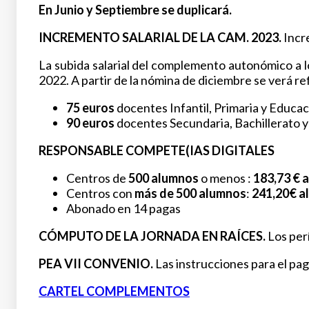
En Junio y Septiembre se duplicará.
INCREMENTO SALARIAL DE LA CAM. 2023.
Incr
La subida salarial del complemento autonómico a 
2022. A partir de la nómina de diciembre se verá r
75 euros
docentes Infantil, Primaria y Educaci
90 euros
docentes Secundaria, Bachillerato y
RESPONSABLE COMPETE(IAS DIGITALES
Centros de
500 alumnos
o menos :
183,73 € a
Centros con
más de 500 alumnos
:
241,20€ al
Abonado en 14 pagas
CÓMPUTO DE LA JORNADA EN RAÍCES.
Los per
PEA VII CONVENIO.
Las instrucciones para el pag
CARTEL COMPLEMENTOS