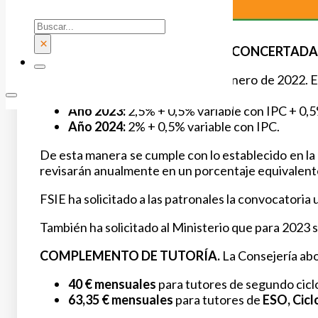
Buscar
×
ACUERDO SALARIAL PÚBLICA Y CONCERTADA
Año 2022:
Con efectos 1 de enero de 2022. E
de diciembre.
Año 2023:
2,5% + 0,5% variable con IPC + 0,5
Año 2024:
2% + 0,5% variable con IPC.
De esta manera se cumple con lo establecido en la
revisarán anualmente en un porcentaje equivalente 
FSIE ha solicitado a las patronales la convocatoria
También ha solicitado al Ministerio que para 2023 s
COMPLEMENTO DE TUTORÍA.
La Consejería ab
40 € mensuales
para tutores de segundo cic
63,35 € mensuales
para tutores de
ESO,
Cicl