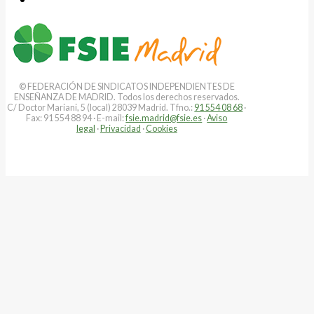
© FEDERACIÓN DE SINDICATOS INDEPENDIENTES DE
ENSEÑANZA DE MADRID. Todos los derechos reservados.
C/ Doctor Mariani, 5 (local) 28039 Madrid. Tfno.:
91 554 08 68
·
Fax: 91 554 88 94 · E-mail:
fsie.madrid@fsie.es
·
Aviso
legal
·
Privacidad
·
Cookies