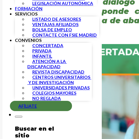
en mantener un diálogo 
LEGISLACIÓN AUTONÓMICA
FORMACIÓN
Administración responde c
SERVICIOS
mensaje claro: basta de ab
LISTADO DE ASESORES
VENTAJAS AFILIADOS
BOLSA DE EMPLEO
CONTACTE CON FSIE MADRID
CONVENIOS
CONCERTADA
PRIVADA
INFANTIL
ATENCIÓN A LA 
DISCAPACIDAD
REVISTA DISCAPACIDAD
CENTROS UNIVERSITARIOS 
 Y DE INVESTIGACIÓN
UNIVERSIDADES PRIVADAS
COLEGIOS MAYORES
NO REGLADA
AFÍLIATE
Buscar en el
sitio