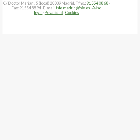
C/ Doctor Mariani, 5 (local) 28039 Madrid. Tfno.:
91 554 08 68
·
Fax: 91 554 88 94 · E-mail:
fsie.madrid@fsie.es
·
Aviso
legal
·
Privacidad
·
Cookies