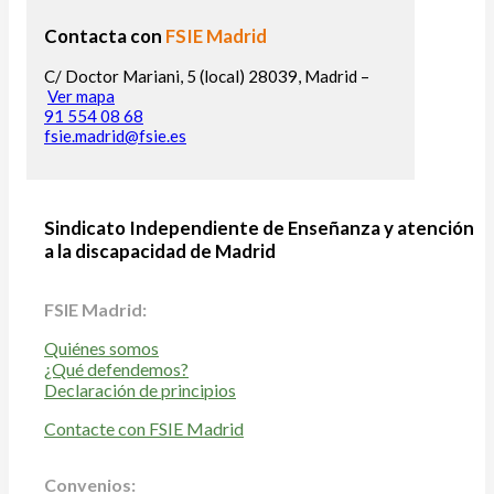
Contacta con
FSIE Madrid
C/ Doctor Mariani, 5 (local) 28039, Madrid –
Ver mapa
91 554 08 68
fsie.madrid@fsie.es
Sindicato Independiente de Enseñanza y atención
a la discapacidad de Madrid
FSIE Madrid:
Quiénes somos
¿Qué defendemos?
Declaración de principios
Contacte con FSIE Madrid
Convenios: