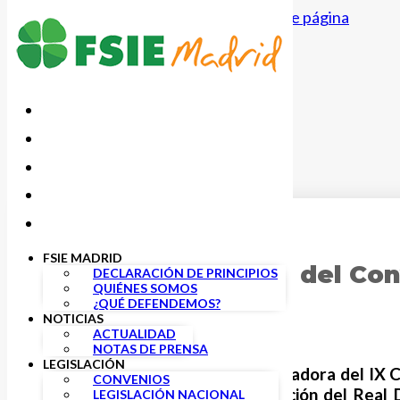
Saltar al contenido principal
Saltar al pie de página
5 JUNIO, 2025
FSIE MADRID
Mesa negociadora del Con
DECLARACIÓN DE PRINCIPIOS
QUIÉNES SOMOS
¿QUÉ DEFENDEMOS?
NOTICIAS
ACTUALIDAD
NOTAS DE PRENSA
LEGISLACIÓN
Se ha celebrado la mesa negociadora del IX 
CONVENIOS
rápido
ante la próxima publicación del Real
LEGISLACIÓN NACIONAL