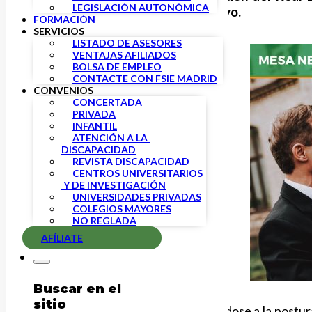
LEGISLACIÓN AUTONÓMICA
contenido del Convenio Colectivo.
FORMACIÓN
SERVICIOS
LISTADO DE ASESORES
VENTAJAS AFILIADOS
BOLSA DE EMPLEO
CONTACTE CON FSIE MADRID
CONVENIOS
CONCERTADA
PRIVADA
INFANTIL
ATENCIÓN A LA 
DISCAPACIDAD
REVISTA DISCAPACIDAD
CENTROS UNIVERSITARIOS 
 Y DE INVESTIGACIÓN
UNIVERSIDADES PRIVADAS
COLEGIOS MAYORES
NO REGLADA
AFÍLIATE
Buscar en el
sitio
En esta nueva propuesta, acercándose a la postur