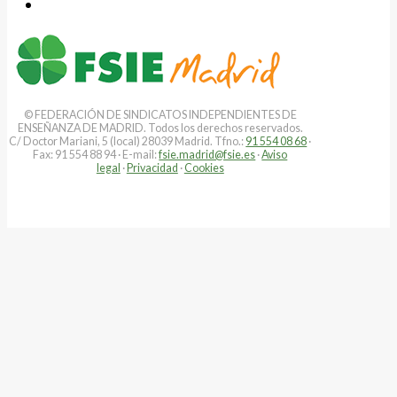
© FEDERACIÓN DE SINDICATOS INDEPENDIENTES DE
ENSEÑANZA DE MADRID. Todos los derechos reservados.
C/ Doctor Mariani, 5 (local) 28039 Madrid. Tfno.:
91 554 08 68
·
Fax: 91 554 88 94 · E-mail:
fsie.madrid@fsie.es
·
Aviso
legal
·
Privacidad
·
Cookies