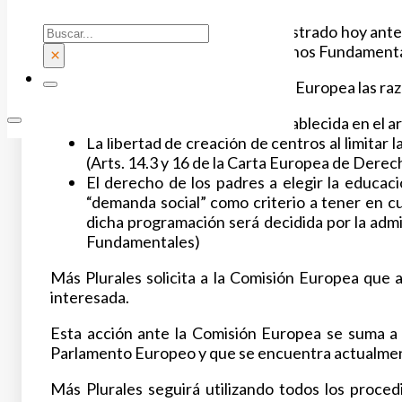
Buscar
La Plataforma Más Plurales ha registrado hoy ant
grave riesgo de vulneración Derechos Fundamental
×
Más PLurales expone a la Comisión Europea las ra
La Libertad de Enseñanza establecida en el art
La libertad de creación de centros al limitar 
(Arts. 14.3 y 16 de la Carta Europea de Der
El derecho de los padres a elegir la educac
“demanda social” como criterio a tener en cu
dicha programación será decidida por la admin
Fundamentales)
Más Plurales solicita a la Comisión Europea que a
interesada.
Esta acción ante la Comisión Europea se suma a 
Parlamento Europeo y que se encuentra actualmen
Más Plurales seguirá utilizando todos los procedi