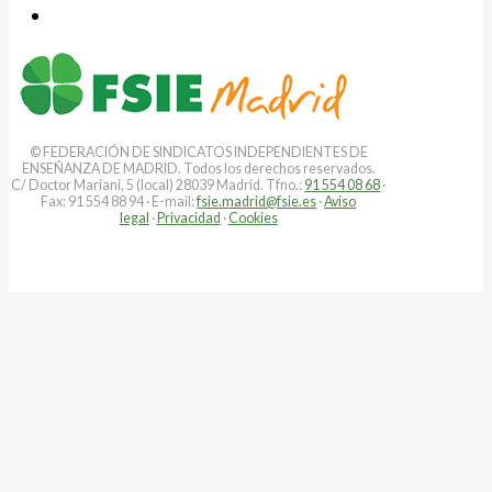
© FEDERACIÓN DE SINDICATOS INDEPENDIENTES DE
ENSEÑANZA DE MADRID. Todos los derechos reservados.
C/ Doctor Mariani, 5 (local) 28039 Madrid. Tfno.:
91 554 08 68
·
Fax: 91 554 88 94 · E-mail:
fsie.madrid@fsie.es
·
Aviso
legal
·
Privacidad
·
Cookies