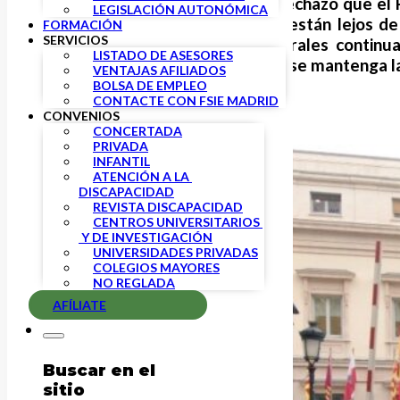
La enorme preocupación y el rechazo que el
LEGISLACIÓN AUTONÓMICA
una gran parte de la sociedad están lejos d
FORMACIÓN
SERVICIOS
récord, la Plataforma Más Plurales continu
LISTADO DE ASESORES
prevista para el próximo día 23 se mantenga l
VENTAJAS AFILIADOS
BOLSA DE EMPLEO
CONTACTE CON FSIE MADRID
CONVENIOS
CONCERTADA
PRIVADA
INFANTIL
ATENCIÓN A LA 
DISCAPACIDAD
REVISTA DISCAPACIDAD
CENTROS UNIVERSITARIOS 
 Y DE INVESTIGACIÓN
UNIVERSIDADES PRIVADAS
COLEGIOS MAYORES
NO REGLADA
AFÍLIATE
Buscar en el
sitio