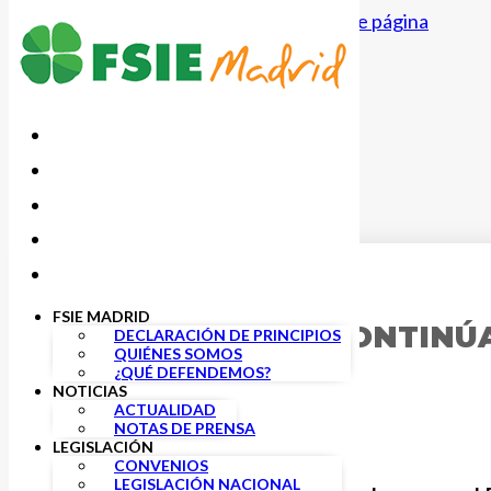
Saltar al contenido principal
Saltar al pie de página
16 DICIEMBRE, 2020
FSIE MADRID
MÁS PLURALES CONTINÚA
DECLARACIÓN DE PRINCIPIOS
QUIÉNES SOMOS
DEL SENADO
¿QUÉ DEFENDEMOS?
NOTICIAS
ACTUALIDAD
NOTAS DE PRENSA
LEGISLACIÓN
CONVENIOS
LEGISLACIÓN NACIONAL