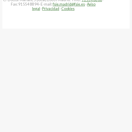
Fax: 91 554 88 94 · E-mail:
fsie.madrid@fsie.es
·
Aviso
legal
·
Privacidad
·
Cookies