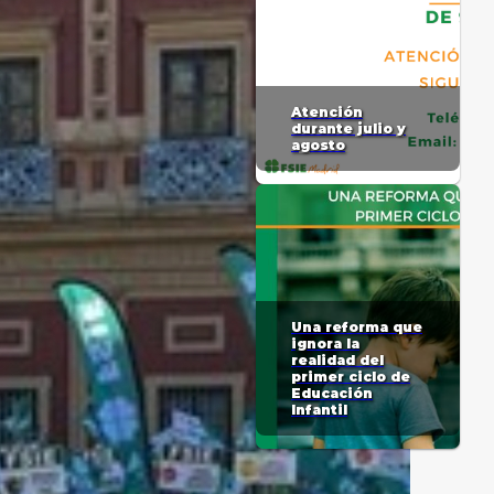
Atención
durante julio y
agosto
Una reforma que
ignora la
realidad del
primer ciclo de
Educación
Infantil