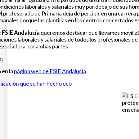
ondiciones laborales y salariales muy por debajo de sus ho
el profesorado de Primaria deja de percibir en una carrera
manales porque las plantillas en los centros concertados e
e
FSIE Andalucía
queremos destacar que llevamos moviliz
iciones laborales y salariales de todos los profesionales 
egociadora por ambas partes.
n:
 en la
página web de FSIE Andalucía
.
icación que se han hecho eco