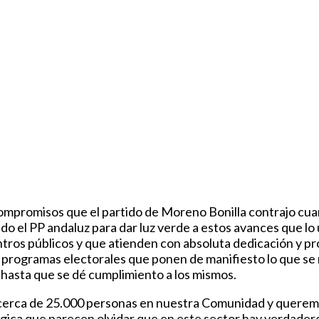
ompromisos que el partido de Moreno Bonilla contrajo cuan
o el PP andaluz para dar luz verde a estos avances que lo
ntros públicos y que atienden con absoluta dedicación y p
programas electorales que ponen de manifiesto lo que se
 hasta que se dé cumplimiento a los mismos.
 cerca de 25.000 personas en nuestra Comunidad y querem
ógica que parecen olvidar que en este sector hay verdader