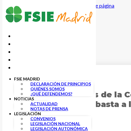
Saltar al contenido principal
Saltar al pie de página
FSIE MADRID
28 NOVIEMBRE, 2023
DECLARACIÓN DE PRINCIPIOS
QUIÉNES SOMOS
Los profesionales de la 
¿QUÉ DEFENDEMOS?
NOTICIAS
Andalucía, dicen basta a
ACTUALIDAD
NOTAS DE PRENSA
LEGISLACIÓN
CONVENIOS
LEGISLACIÓN NACIONAL
LEGISLACIÓN AUTONÓMICA