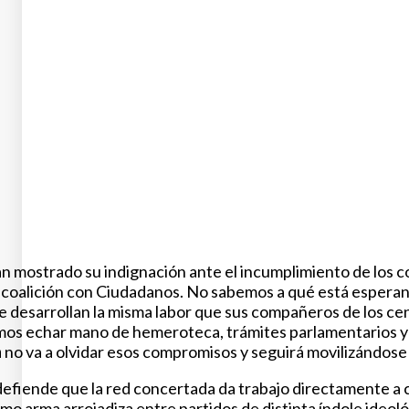
an mostrado su indignación ante el incumplimiento de los c
 coalición con Ciudadanos. No sabemos a qué está esperand
e desarrollan la misma labor que sus compañeros de los ce
os echar mano de hemeroteca, trámites parlamentarios y 
a
no va a olvidar esos compromisos y seguirá movilizándose
efiende que la red concertada da trabajo directamente a
mo arma arrojadiza entre partidos de distinta índole ideol