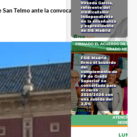
Vírseda García,
referente del
e San Telmo ante la convocatoria
sindicalismo
independiente
en la enseñanza
y expresidente
de SIE Madrid
FSIE Madrid
firma el acuerdo
del
complemento de
FP de Grado
Superior no
concertada para
el curso
2025/2026 con
una subida del
2,5%