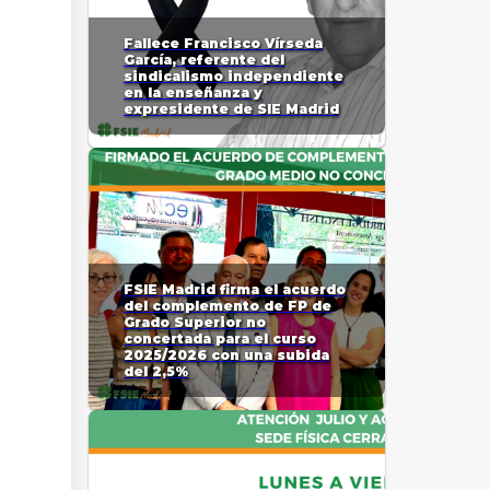
Fallece Francisco Vírseda
García, referente del
sindicalismo independiente
en la enseñanza y
expresidente de SIE Madrid
FSIE Madrid firma el acuerdo
del complemento de FP de
Grado Superior no
concertada para el curso
2025/2026 con una subida
del 2,5%