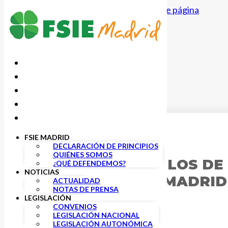
Saltar al contenido principal
Saltar al pie de página
FSIE MADRID
8 JUNIO, 2015
DECLARACIÓN DE PRINCIPIOS
QUIÉNES SOMOS
LOMCE. CURRÍCULOS DE 
¿QUÉ DEFENDEMOS?
NOTICIAS
COMUNIDAD DE MADRID
ACTUALIDAD
NOTAS DE PRENSA
LEGISLACIÓN
CONVENIOS
LEGISLACIÓN NACIONAL
LEGISLACIÓN AUTONÓMICA