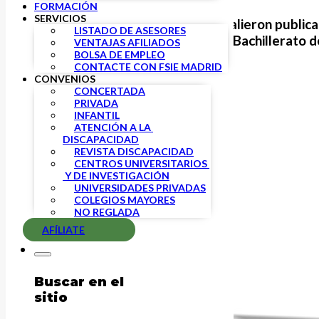
FORMACIÓN
SERVICIOS
El pasado mes de mayo salieron public
LISTADO DE ASESORES
Secundaria Obligatoria y Bachillerato 
VENTAJAS AFILIADOS
BOLSA DE EMPLEO
CONTACTE CON FSIE MADRID
CONVENIOS
CONCERTADA
PRIVADA
INFANTIL
ATENCIÓN A LA 
DISCAPACIDAD
REVISTA DISCAPACIDAD
CENTROS UNIVERSITARIOS 
 Y DE INVESTIGACIÓN
UNIVERSIDADES PRIVADAS
COLEGIOS MAYORES
NO REGLADA
AFÍLIATE
Buscar en el
sitio