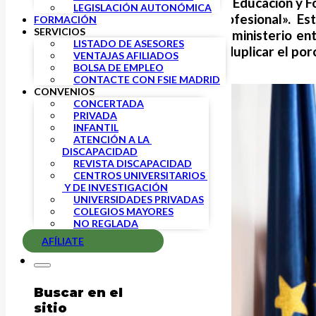
En el día de hoy, el Ministerio de Educación y
LEGISLACIÓN AUTONÓMICA
para una nueva Formación Profesional». Est
FORMACIÓN
SERVICIOS
descripción de lo que desde el ministerio en
LISTADO DE ASESORES
España necesitamos, al menos, duplicar el por
VENTAJAS AFILIADOS
BOLSA DE EMPLEO
CONTACTE CON FSIE MADRID
CONVENIOS
CONCERTADA
PRIVADA
INFANTIL
ATENCIÓN A LA 
DISCAPACIDAD
REVISTA DISCAPACIDAD
CENTROS UNIVERSITARIOS 
 Y DE INVESTIGACIÓN
UNIVERSIDADES PRIVADAS
COLEGIOS MAYORES
NO REGLADA
AFÍLIATE
Buscar en el
sitio