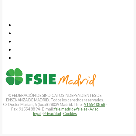
© FEDERACIÓN DE SINDICATOS INDEPENDIENTES DE
ENSEÑANZA DE MADRID. Todos los derechos reservados.
C/ Doctor Mariani, 5 (local) 28039 Madrid. Tfno.:
91 554 08 68
·
Fax: 91 554 88 94 · E-mail:
fsie.madrid@fsie.es
·
Aviso
legal
·
Privacidad
·
Cookies