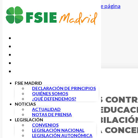
Saltar al contenido principal
Saltar al pie de página
FSIE MADRID
7 MARZO, 2019
DECLARACIÓN DE PRINCIPIOS
QUIÉNES SOMOS
MOVILIZACIONES CONTR
¿QUÉ DEFENDEMOS?
NOTICIAS
CONSEJERÍA DE EDUCACI
ACTUALIDAD
NOTAS DE PRENSA
ACUERDO DE JUBILACIÓ
LEGISLACIÓN
CONVENIOS
DOCENTES DE LA CONCE
LEGISLACIÓN NACIONAL
LEGISLACIÓN AUTONÓMICA