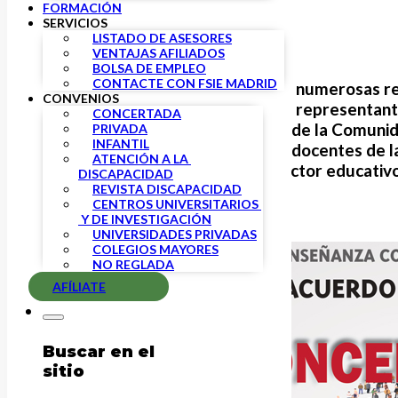
FORMACIÓN
SERVICIOS
LISTADO DE ASESORES
VENTAJAS AFILIADOS
BOLSA DE EMPLEO
CONTACTE CON FSIE MADRID
Tras el mantenimiento de numerosas re
CONVENIOS
Educación y los sindicatos representant
CONCERTADA
administración educativa de la Comunid
PRIVADA
INFANTIL
jubilación parcial para los docentes de 
ATENCIÓN A LA 
movilizaciones en este sector educativo
DISCAPACIDAD
REVISTA DISCAPACIDAD
CENTROS UNIVERSITARIOS 
 Y DE INVESTIGACIÓN
UNIVERSIDADES PRIVADAS
COLEGIOS MAYORES
NO REGLADA
AFÍLIATE
Buscar en el
sitio