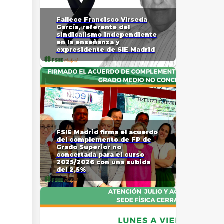
Fallece Francisco Vírseda
García, referente del
sindicalismo independiente
en la enseñanza y
expresidente de SIE Madrid
FSIE Madrid firma el acuerdo
del complemento de FP de
Grado Superior no
concertada para el curso
2025/2026 con una subida
del 2,5%