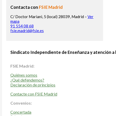
Contacta con
FSIE Madrid
C/ Doctor Mariani, 5 (local) 28039, Madrid –
Ver
mapa
91 554 08 68
fsie.madrid@fsie.es
Sindicato Independiente de Enseñanza y atención a 
FSIE Madrid:
Quiénes somos
¿Qué defendemos?
Declaración de principios
Contacte con FSIE Madrid
Convenios:
Concertada