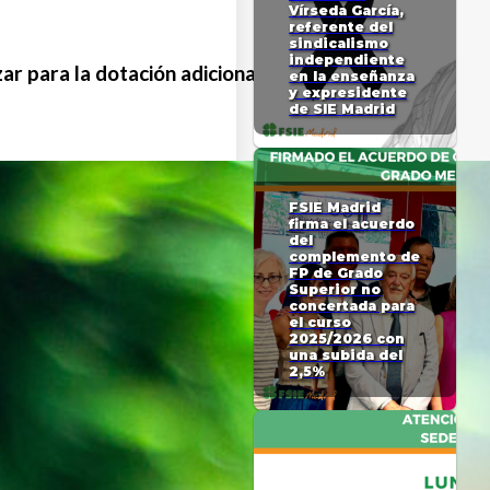
Vírseda García,
referente del
sindicalismo
independiente
ar para la dotación adicional de horas.
en la enseñanza
y expresidente
de SIE Madrid
FSIE Madrid
firma el acuerdo
del
complemento de
FP de Grado
Superior no
concertada para
el curso
2025/2026 con
una subida del
2,5%