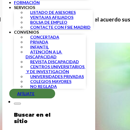
FORMACIÓN
SERVICIOS
LISTADO DE ASESORES
VENTAJAS AFILIADOS
ía de ayer y acordó la modificación del acuerdo suscr
BOLSA DE EMPLEO
CONTACTE CON FSIE MADRID
CONVENIOS
CONCERTADA
PRIVADA
INFANTIL
ATENCIÓN A LA 
DISCAPACIDAD
REVISTA DISCAPACIDAD
CENTROS UNIVERSITARIOS 
 Y DE INVESTIGACIÓN
UNIVERSIDADES PRIVADAS
COLEGIOS MAYORES
NO REGLADA
AFÍLIATE
Buscar en el
sitio