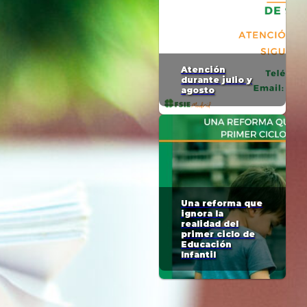
Atención
durante julio y
agosto
Una reforma que
ignora la
realidad del
primer ciclo de
Educación
Infantil