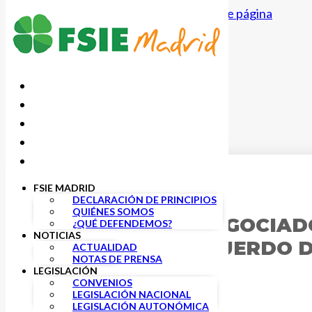
Saltar al contenido principal
Saltar al pie de página
FSIE MADRID
10 SEPTIEMBRE, 2020
DECLARACIÓN DE PRINCIPIOS
QUIÉNES SOMOS
LA COMISIÓN NEGOCIAD
¿QUÉ DEFENDEMOS?
NOTICIAS
EXTIENDE EL ACUERDO 
ACTUALIDAD
NOTAS DE PRENSA
DOCENTE
LEGISLACIÓN
CONVENIOS
LEGISLACIÓN NACIONAL
LEGISLACIÓN AUTONÓMICA