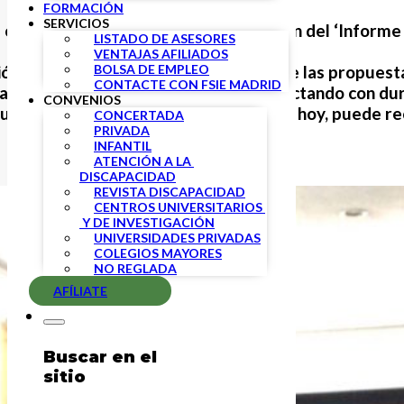
FORMACIÓN
SERVICIOS
e octubre, para la toma en consideración del ‘Informe
LISTADO DE ASESORES
VENTAJAS AFILIADOS
BOLSA DE EMPLEO
ión del Informe 2020, si bien algunas de las propues
CONTACTE CON FSIE MADRID
l de una crisis sanitaria que está impactando con dur
CONVENIOS
igue siendo prácticamente igual a día de hoy, puede r
CONCERTADA
PRIVADA
INFANTIL
ATENCIÓN A LA 
DISCAPACIDAD
REVISTA DISCAPACIDAD
CENTROS UNIVERSITARIOS 
 Y DE INVESTIGACIÓN
UNIVERSIDADES PRIVADAS
COLEGIOS MAYORES
NO REGLADA
AFÍLIATE
Buscar en el
sitio