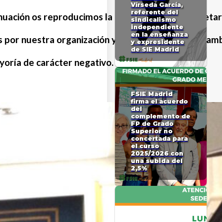
Vírseda García,
referente del
inuación os reproducimos la intervención del Secretar
sindicalismo
independiente
en la enseñanza
as por nuestra organización y esperamos puedan cambi
y expresidente
de SIE Madrid
ayoría de carácter negativo.
FSIE Madrid
firma el acuerdo
del
complemento de
FP de Grado
Superior no
concertada para
el curso
2025/2026 con
una subida del
2,5%