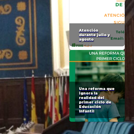
Atención
durante julio y
agosto
Una reforma que
ignora la
realidad del
primer ciclo de
Educación
Infantil