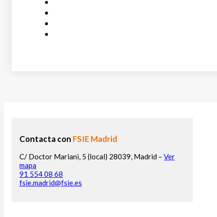
Contacta con
FSIE Madrid
C/ Doctor Mariani, 5 (local) 28039, Madrid –
Ver
mapa
91 554 08 68
fsie.madrid@fsie.es