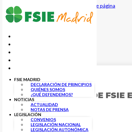
Saltar al contenido principal
Saltar al pie de página
FSIE MADRID
3 NOVIEMBRE, 2020
DECLARACIÓN DE PRINCIPIOS
QUIÉNES SOMOS
INTERVENCIÓN DE FSIE 
¿QUÉ DEFENDEMOS?
NOTICIAS
ESTADO
ACTUALIDAD
NOTAS DE PRENSA
LEGISLACIÓN
CONVENIOS
LEGISLACIÓN NACIONAL
LEGISLACIÓN AUTONÓMICA