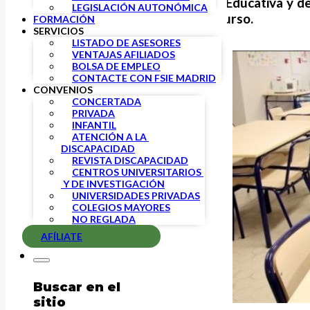
Las Viceconsejerías de Política Educativa y 
LEGISLACIÓN AUTONÓMICA
del tercer trimestre y final de curso.
FORMACIÓN
SERVICIOS
LISTADO DE ASESORES
VENTAJAS AFILIADOS
BOLSA DE EMPLEO
CONTACTE CON FSIE MADRID
CONVENIOS
CONCERTADA
PRIVADA
INFANTIL
ATENCIÓN A LA 
DISCAPACIDAD
REVISTA DISCAPACIDAD
CENTROS UNIVERSITARIOS 
 Y DE INVESTIGACIÓN
UNIVERSIDADES PRIVADAS
COLEGIOS MAYORES
NO REGLADA
AFÍLIATE
Buscar en el
sitio