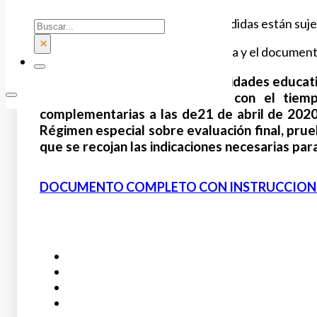
Recordamos que algunas de las medidas están sujetas
Buscar
×
Te enviamos la Resolución publicada y el document
La posible autorización de actividades educat
de que los centros cuenten con el tiempo
complementarias a las de21 de abril de 2020 y
Régimen especial sobre evaluación final, pru
que se recojan las indicaciones necesarias para
DOCUMENTO COMPLETO CON INSTRUCCION