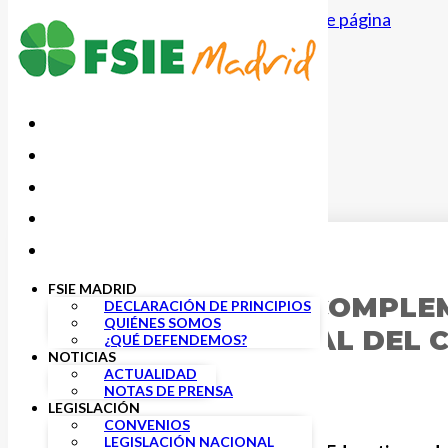
Saltar al contenido principal
Saltar al pie de página
27 MAYO, 2020
FSIE MADRID
INSTRUCCIONES COMPLE
DECLARACIÓN DE PRINCIPIOS
QUIÉNES SOMOS
TRIMESTRE Y FINAL DEL 
¿QUÉ DEFENDEMOS?
NOTICIAS
ACTUALIDAD
NOTAS DE PRENSA
LEGISLACIÓN
CONVENIOS
LEGISLACIÓN NACIONAL