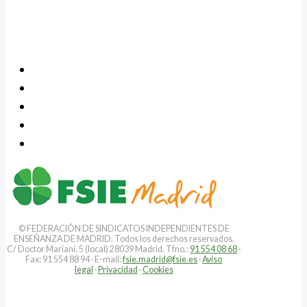
© FEDERACIÓN DE SINDICATOS INDEPENDIENTES DE
ENSEÑANZA DE MADRID. Todos los derechos reservados.
C/ Doctor Mariani, 5 (local) 28039 Madrid. Tfno.:
91 554 08 68
·
Fax: 91 554 88 94 · E-mail:
fsie.madrid@fsie.es
·
Aviso
legal
·
Privacidad
·
Cookies