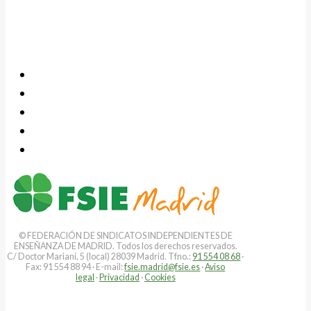
© FEDERACIÓN DE SINDICATOS INDEPENDIENTES DE
ENSEÑANZA DE MADRID. Todos los derechos reservados.
C/ Doctor Mariani, 5 (local) 28039 Madrid. Tfno.:
91 554 08 68
·
Fax: 91 554 88 94 · E-mail:
fsie.madrid@fsie.es
·
Aviso
legal
·
Privacidad
·
Cookies