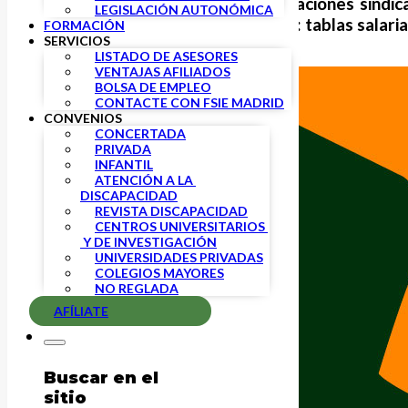
FSIE, en nombre de las organizaciones sindic
LEGISLACIÓN AUTONÓMICA
bloques que hemos enumerado: tablas salariale
FORMACIÓN
SERVICIOS
LISTADO DE ASESORES
VENTAJAS AFILIADOS
BOLSA DE EMPLEO
CONTACTE CON FSIE MADRID
CONVENIOS
CONCERTADA
PRIVADA
INFANTIL
ATENCIÓN A LA 
DISCAPACIDAD
REVISTA DISCAPACIDAD
CENTROS UNIVERSITARIOS 
 Y DE INVESTIGACIÓN
UNIVERSIDADES PRIVADAS
COLEGIOS MAYORES
NO REGLADA
AFÍLIATE
Buscar en el
sitio