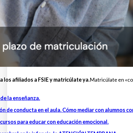
los afiliados a FSIE y matricúlate ya.
Matricúlate en «com
 de la enseñanza.
ón de conducta en el aula. Cómo mediar con alumnos con
ecursos para educar con educación emocional.