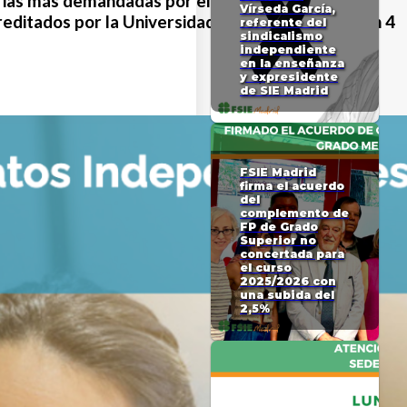
rias
más demandadas por el profesorado
, con 6
Vírseda García,
reditados por la Universidad Camilo José Cela con 4
referente del
sindicalismo
independiente
en la enseñanza
y expresidente
de SIE Madrid
FSIE Madrid
firma el acuerdo
del
complemento de
FP de Grado
Superior no
concertada para
el curso
2025/2026 con
una subida del
2,5%