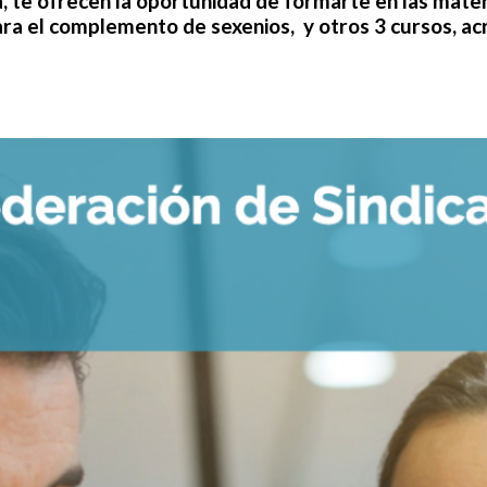
a
, te ofrecen la oportunidad de formarte en las mate
ra el complemento de sexenios, y otros 3 cursos,
ac