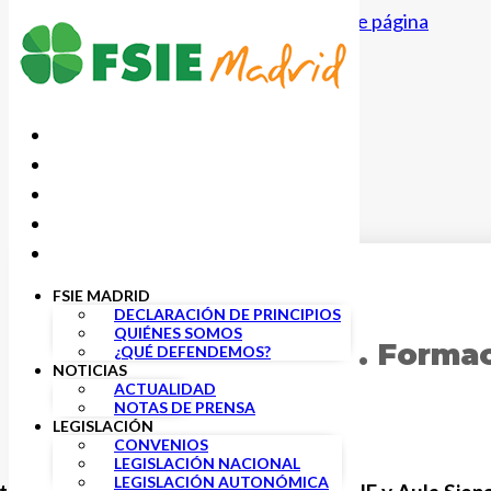
Saltar al contenido principal
Saltar al pie de página
FSIE MADRID
27 MAYO, 2022
DECLARACIÓN DE PRINCIPIOS
QUIÉNES SOMOS
FSIE y Aula Siena. Forma
¿QUÉ DEFENDEMOS?
NOTICIAS
ACTUALIDAD
NOTAS DE PRENSA
LEGISLACIÓN
CONVENIOS
LEGISLACIÓN NACIONAL
LEGISLACIÓN AUTONÓMICA