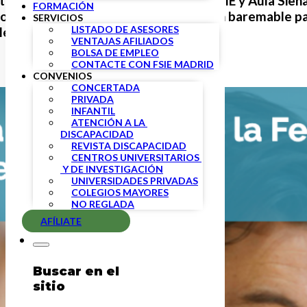
atos Independientes de la Enseñanza
FSIE y Aula Sien
FORMACIÓN
o por parte del INTEF, como f
ormación baremable
pa
SERVICIOS
LISTADO DE ASESORES
es para oposiciones.
VENTAJAS AFILIADOS
BOLSA DE EMPLEO
CONTACTE CON FSIE MADRID
CONVENIOS
CONCERTADA
PRIVADA
INFANTIL
ATENCIÓN A LA 
DISCAPACIDAD
REVISTA DISCAPACIDAD
CENTROS UNIVERSITARIOS 
 Y DE INVESTIGACIÓN
UNIVERSIDADES PRIVADAS
COLEGIOS MAYORES
NO REGLADA
AFÍLIATE
Buscar en el
sitio