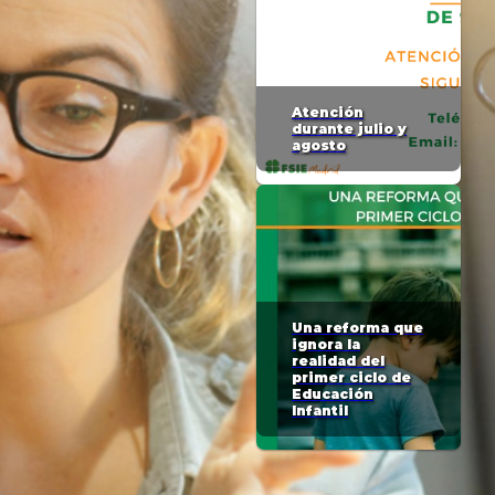
Atención
durante julio y
agosto
Una reforma que
ignora la
realidad del
primer ciclo de
Educación
Infantil