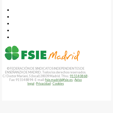
© FEDERACIÓN DE SINDICATOS INDEPENDIENTES DE
ENSEÑANZA DE MADRID. Todos los derechos reservados.
C/ Doctor Mariani, 5 (local) 28039 Madrid. Tfno.:
91 554 08 68
·
Fax: 91 554 88 94 · E-mail:
fsie.madrid@fsie.es
·
Aviso
legal
·
Privacidad
·
Cookies