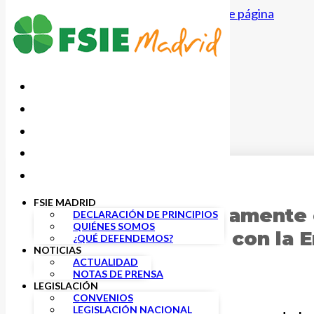
Saltar al contenido principal
Saltar al pie de página
29 JUNIO, 2022
FSIE MADRID
FSIE valora positivamente 
DECLARACIÓN DE PRINCIPIOS
QUIÉNES SOMOS
de UP para acabar con la
¿QUÉ DEFENDEMOS?
NOTICIAS
ACTUALIDAD
NOTAS DE PRENSA
LEGISLACIÓN
CONVENIOS
LEGISLACIÓN NACIONAL