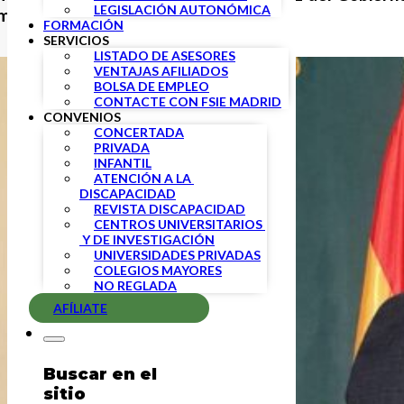
LEGISLACIÓN AUTONÓMICA
ministro Miquel Iceta.
FORMACIÓN
SERVICIOS
LISTADO DE ASESORES
VENTAJAS AFILIADOS
BOLSA DE EMPLEO
CONTACTE CON FSIE MADRID
CONVENIOS
CONCERTADA
PRIVADA
INFANTIL
ATENCIÓN A LA 
DISCAPACIDAD
REVISTA DISCAPACIDAD
CENTROS UNIVERSITARIOS 
 Y DE INVESTIGACIÓN
UNIVERSIDADES PRIVADAS
COLEGIOS MAYORES
NO REGLADA
AFÍLIATE
Buscar en el
sitio