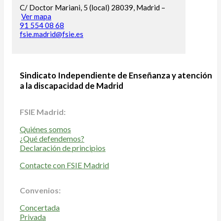
C/ Doctor Mariani, 5 (local) 28039, Madrid –
Ver mapa
91 554 08 68
fsie.madrid@fsie.es
Sindicato Independiente de Enseñanza y atención
a la discapacidad de Madrid
FSIE Madrid:
Quiénes somos
¿Qué defendemos?
Declaración de principios
Contacte con FSIE Madrid
Convenios:
Concertada
Privada