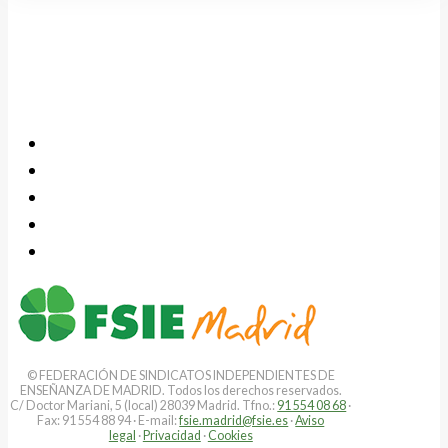
© FEDERACIÓN DE SINDICATOS INDEPENDIENTES DE
ENSEÑANZA DE MADRID. Todos los derechos reservados.
C/ Doctor Mariani, 5 (local) 28039 Madrid. Tfno.:
91 554 08 68
·
Fax: 91 554 88 94 · E-mail:
fsie.madrid@fsie.es
·
Aviso
legal
·
Privacidad
·
Cookies