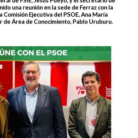
neral de
FSIE
, Jesús Pueyo, y el secretario de
enido una reunión en la sede de Ferraz
con la
la Comisión Ejecutiva del PSOE
, Ana María
r de Área de Conocimiento
, Pablo Uruburu.