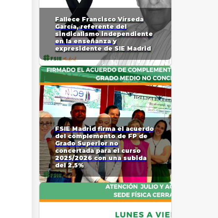
Fallece Francisco Vírseda
García, referente del
sindicalismo independiente
en la enseñanza y
expresidente de SIE Madrid
FSIE Madrid firma el acuerdo
del complemento de FP de
Grado Superior no
concertada para el curso
2025/2026 con una subida
del 2,5%