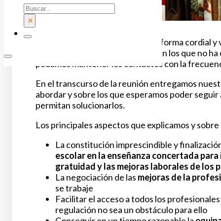
Buscar
×
La reunión se ha desarrollado de forma cordial y
hablar con
FSIE
tras varios años en los que no ha
podamos mantener los contactos con la frecuenc
En el transcurso de la reunión entregamos nuest
abordar y sobre los que esperamos poder seguir 
permitan solucionarlos.
Los principales aspectos que explicamos y sobre
La constitución imprescindible y finalización
escolar en la enseñanza concertada para 
gratuidad y las mejoras laborales de los 
La negociación de las
mejoras de la profe
se trabaje
Facilitar el acceso a todos los profesionales
regulación no sea un obstáculo para ello
Conseguir en un tiempo razonable la
equipa