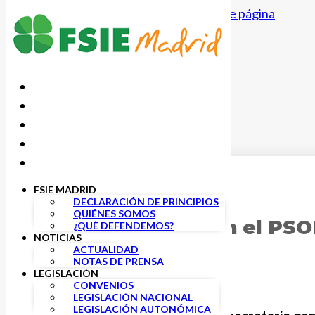
Saltar al contenido principal
Saltar al pie de página
FSIE MADRID
26 FEBRERO, 2025
DECLARACIÓN DE PRINCIPIOS
QUIÉNES SOMOS
FSIE se reúne con el PSO
¿QUÉ DEFENDEMOS?
NOTICIAS
ACTUALIDAD
NOTAS DE PRENSA
LEGISLACIÓN
CONVENIOS
LEGISLACIÓN NACIONAL
LEGISLACIÓN AUTONÓMICA