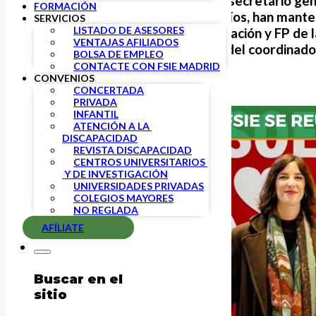
A instancias del PSOE, el secretario ge
FORMACIÓN
Acción Sindical, Enrique Ríos, han mant
SERVICIOS
LISTADO DE ASESORES
nueva secretaria de Educación y FP de 
VENTAJAS AFILIADOS
Fernández, acompañada del
coordinado
BOLSA DE EMPLEO
CONTACTE CON FSIE MADRID
CONVENIOS
CONCERTADA
PRIVADA
INFANTIL
ATENCIÓN A LA 
DISCAPACIDAD
REVISTA DISCAPACIDAD
CENTROS UNIVERSITARIOS 
 Y DE INVESTIGACIÓN
UNIVERSIDADES PRIVADAS
COLEGIOS MAYORES
NO REGLADA
AFÍLIATE
Buscar en el
sitio