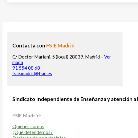
Contacta con
FSIE Madrid
C/ Doctor Mariani, 5 (local) 28039, Madrid –
Ver
mapa
91 554 08 68
fsie.madrid@fsie.es
Sindicato Independiente de Enseñanza y atención a 
FSIE Madrid:
Quiénes somos
¿Qué defendemos?
Declaración de principios