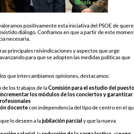
 valoramos positivamente esta iniciativa del PSOE de quere
 existido diálogo. Confiamos en que a partir de este momen
ia necesaria.
ras principales reivindicaciones y aspectos que urge
avanzando para que se adopten las medidas políticas que
 los que intercambiamos opiniones, destacamos:
 de los trabajos de la
Comisión para el estudio del puest
incrementar los módulos de los conciertos y garantizar 
profesionales
sión docente
con independencia del tipo de centro en el q
 que lo deseen a la
jubilación parcial
y que la nueva
ración salarial
, la
reducción de la carga lectiva
, el
pago