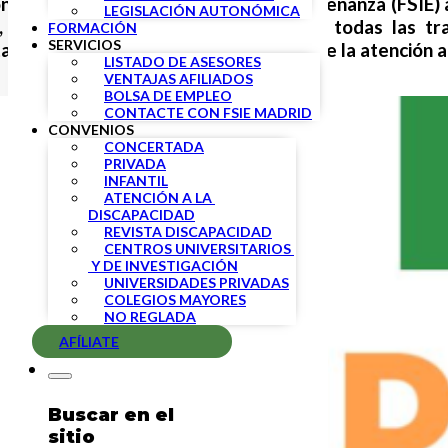
n de Sindicatos Independientes de Enseñanza (FSIE)
LEGISLACIÓN AUTONÓMICA
, y reconocemos el gran trabajo de todas las tr
FORMACIÓN
SERVICIOS
io, y de las trabajadoras del sector de la atención 
LISTADO DE ASESORES
VENTAJAS AFILIADOS
BOLSA DE EMPLEO
CONTACTE CON FSIE MADRID
CONVENIOS
CONCERTADA
PRIVADA
INFANTIL
ATENCIÓN A LA 
DISCAPACIDAD
REVISTA DISCAPACIDAD
CENTROS UNIVERSITARIOS 
 Y DE INVESTIGACIÓN
UNIVERSIDADES PRIVADAS
COLEGIOS MAYORES
NO REGLADA
AFÍLIATE
Buscar en el
sitio