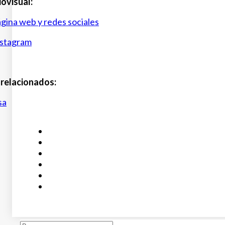
ovisual:
ágina web y redes sociales
nstagram
relacionados:
sa
Buscar