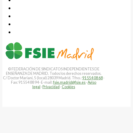
© FEDERACIÓN DE SINDICATOS INDEPENDIENTES DE
ENSEÑANZA DE MADRID. Todos los derechos reservados.
C/ Doctor Mariani, 5 (local) 28039 Madrid. Tfno.:
91 554 08 68
·
Fax: 91 554 88 94 · E-mail:
fsie.madrid@fsie.es
·
Aviso
legal
·
Privacidad
·
Cookies