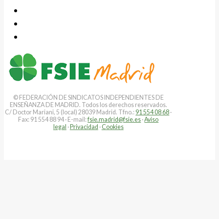
© FEDERACIÓN DE SINDICATOS INDEPENDIENTES DE
ENSEÑANZA DE MADRID. Todos los derechos reservados.
C/ Doctor Mariani, 5 (local) 28039 Madrid. Tfno.:
91 554 08 68
·
Fax: 91 554 88 94 · E-mail:
fsie.madrid@fsie.es
·
Aviso
legal
·
Privacidad
·
Cookies