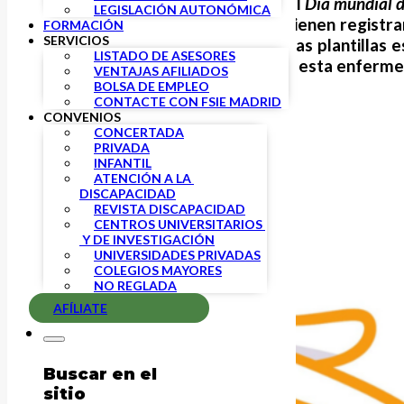
Con motivo de la celebración del
Día
mundial d
LEGISLACIÓN AUTONÓMICA
por esta enfermedad, que se vienen registra
FORMACIÓN
SERVICIOS
discapacidad, donde el 75% de las plantillas 
LISTADO DE ASESORES
como medida preventiva contra esta enferme
VENTAJAS AFILIADOS
BOLSA DE EMPLEO
CONTACTE CON FSIE MADRID
CONVENIOS
CONCERTADA
PRIVADA
INFANTIL
ATENCIÓN A LA 
DISCAPACIDAD
REVISTA DISCAPACIDAD
CENTROS UNIVERSITARIOS 
 Y DE INVESTIGACIÓN
UNIVERSIDADES PRIVADAS
COLEGIOS MAYORES
NO REGLADA
AFÍLIATE
Buscar en el
sitio