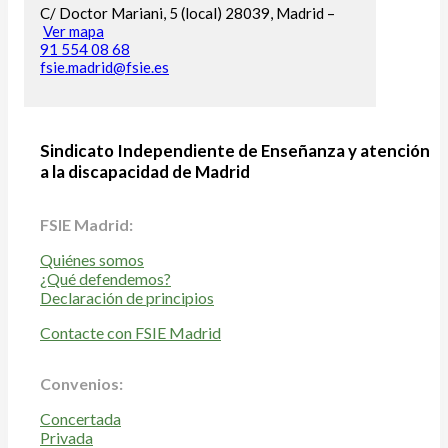
C/ Doctor Mariani, 5 (local) 28039, Madrid –
Ver mapa
91 554 08 68
fsie.madrid@fsie.es
Sindicato Independiente de Enseñanza y atención
a la discapacidad de Madrid
FSIE Madrid:
Quiénes somos
¿Qué defendemos?
Declaración de principios
Contacte con FSIE Madrid
Convenios:
Concertada
Privada