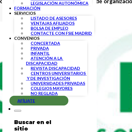
egistro Horario suscrito por el resto de organizacion
LEGISLACIÓN AUTONÓMICA
FORMACIÓN
SERVICIOS
LISTADO DE ASESORES
VENTAJAS AFILIADOS
BOLSA DE EMPLEO
CONTACTE CON FSIE MADRID
CONVENIOS
CONCERTADA
PRIVADA
INFANTIL
ATENCIÓN A LA 
DISCAPACIDAD
REVISTA DISCAPACIDAD
CENTROS UNIVERSITARIOS 
 Y DE INVESTIGACIÓN
UNIVERSIDADES PRIVADAS
COLEGIOS MAYORES
NO REGLADA
AFÍLIATE
Buscar en el
sitio