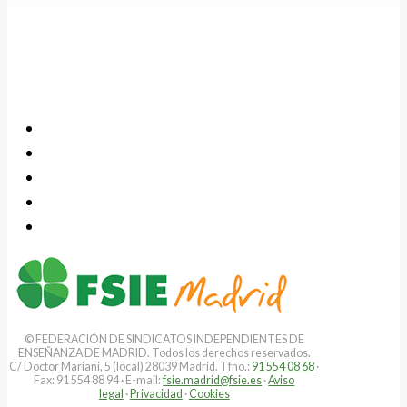
© FEDERACIÓN DE SINDICATOS INDEPENDIENTES DE
ENSEÑANZA DE MADRID. Todos los derechos reservados.
C/ Doctor Mariani, 5 (local) 28039 Madrid. Tfno.:
91 554 08 68
·
Fax: 91 554 88 94 · E-mail:
fsie.madrid@fsie.es
·
Aviso
legal
·
Privacidad
·
Cookies