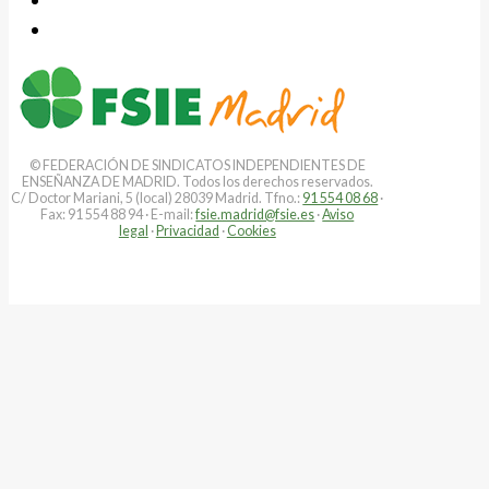
© FEDERACIÓN DE SINDICATOS INDEPENDIENTES DE
ENSEÑANZA DE MADRID. Todos los derechos reservados.
C/ Doctor Mariani, 5 (local) 28039 Madrid. Tfno.:
91 554 08 68
·
Fax: 91 554 88 94 · E-mail:
fsie.madrid@fsie.es
·
Aviso
legal
·
Privacidad
·
Cookies