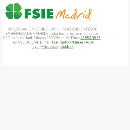
© FEDERACIÓN DE SINDICATOS INDEPENDIENTES DE
ENSEÑANZA DE MADRID. Todos los derechos reservados.
C/ Doctor Mariani, 5 (local) 28039 Madrid. Tfno.:
91 554 08 68
·
Fax: 91 554 88 94 · E-mail:
fsie.madrid@fsie.es
·
Aviso
legal
·
Privacidad
·
Cookies