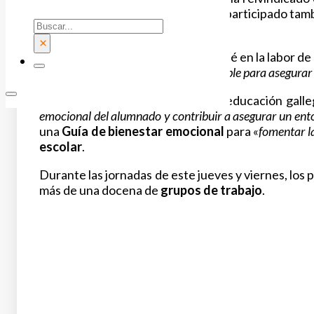
educativa
«. En la inauguración han participado tam
Buscar
Galicia, Manuel Corredoira.
×
Román Rodríguez ha hecho hincapié en la labor de 
un trabajo de coordinación indispensable para asegurar 
El consejero ha destacado que la educación galle
emocional del alumnado y contribuir a asegurar un ent
una
Guía de bienestar emocional
para «
fomentar la
escolar
.
Durante las jornadas de este jueves y viernes, los 
más de una docena de
grupos de trabajo
.