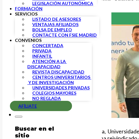
LEGISLACIÓN AUTONÓMICA
FORMACIÓN
SERVICIOS
LISTADO DE ASESORES
VENTAJAS AFILIADOS
BOLSA DE EMPLEO
CONTACTE CON FSIE MADRID
CONVENIOS
CONCERTADA
PRIVADA
INFANTIL
ATENCIÓN A LA 
DISCAPACIDAD
REVISTA DISCAPACIDAD
CENTROS UNIVERSITARIOS 
 Y DE INVESTIGACIÓN
UNIVERSIDADES PRIVADAS
COLEGIOS MAYORES
NO REGLADA
AFÍLIATE
Buscar en el
El consejero de Educación, Ciencia, Universida
sitio
Autonómicos y del Estado, donde ha reivindicado 