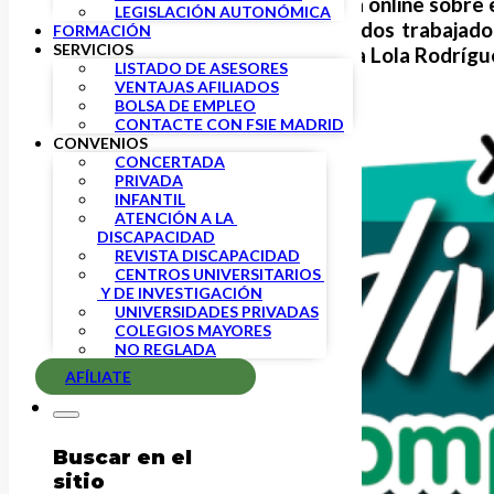
FSIE
organiza una
nueva jornada online sobre 
LEGISLACIÓN AUTONÓMICA
de vivienda con la ponencia de dos trabajad
FORMACIÓN
SERVICIOS
Inclusión Montijo, en Badajoz, y a Lola Rodríg
LISTADO DE ASESORES
VENTAJAS AFILIADOS
BOLSA DE EMPLEO
CONTACTE CON FSIE MADRID
CONVENIOS
CONCERTADA
PRIVADA
INFANTIL
ATENCIÓN A LA 
DISCAPACIDAD
REVISTA DISCAPACIDAD
CENTROS UNIVERSITARIOS 
 Y DE INVESTIGACIÓN
UNIVERSIDADES PRIVADAS
COLEGIOS MAYORES
NO REGLADA
AFÍLIATE
Buscar en el
sitio