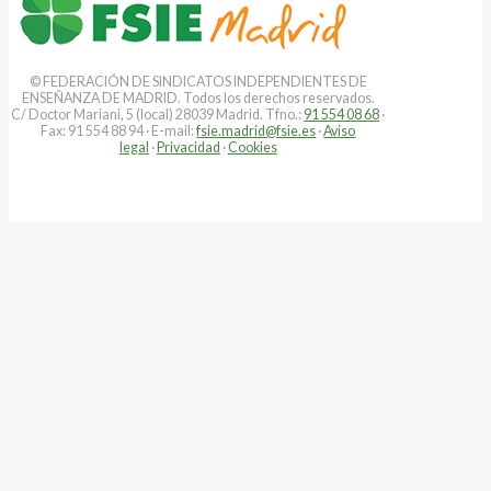
© FEDERACIÓN DE SINDICATOS INDEPENDIENTES DE
ENSEÑANZA DE MADRID. Todos los derechos reservados.
C/ Doctor Mariani, 5 (local) 28039 Madrid. Tfno.:
91 554 08 68
·
Fax: 91 554 88 94 · E-mail:
fsie.madrid@fsie.es
·
Aviso
legal
·
Privacidad
·
Cookies