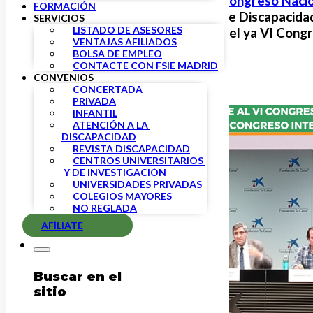
FSIE Madrid asiste al
VI Congreso Nacion
FORMACIÓN
Congreso Internacional de Discapacidad 
SERVICIOS
LISTADO DE ASESORES
de noviembre se celebró el ya VI Congr
VENTAJAS AFILIADOS
Especial.
BOLSA DE EMPLEO
CONTACTE CON FSIE MADRID
CONVENIOS
CONCERTADA
PRIVADA
INFANTIL
ATENCIÓN A LA 
DISCAPACIDAD
REVISTA DISCAPACIDAD
CENTROS UNIVERSITARIOS 
 Y DE INVESTIGACIÓN
UNIVERSIDADES PRIVADAS
COLEGIOS MAYORES
NO REGLADA
AFÍLIATE
Buscar en el
sitio