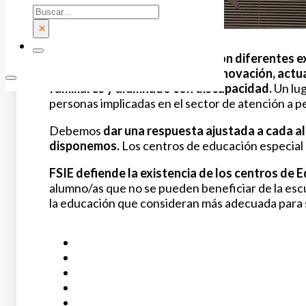
Buscar
×
Un evento donde se c
ompartieron diferentes e
investigación, propuestas de innovación, actua
familiares y alumnado con discapacidad.
Un lug
personas implicadas en el sector de atención a 
Debemos
dar una respuesta ajustada a cada al
disponemos.
Los centros de educación especial 
FSIE defiende la existencia de los centros de 
alumno/as que no se pueden beneficiar de la escue
la educación que consideran más adecuada para s