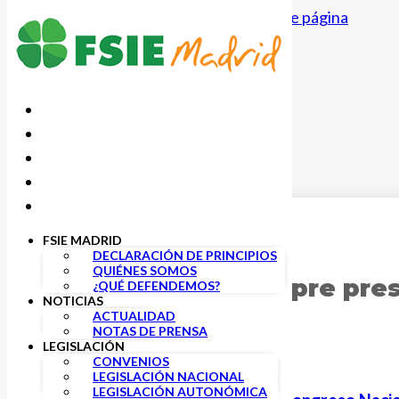
Saltar al contenido principal
Saltar al pie de página
FSIE MADRID
9 NOVIEMBRE, 2024
DECLARACIÓN DE PRINCIPIOS
QUIÉNES SOMOS
FSIE Madrid siempre pres
¿QUÉ DEFENDEMOS?
NOTICIAS
ACTUALIDAD
NOTAS DE PRENSA
LEGISLACIÓN
CONVENIOS
LEGISLACIÓN NACIONAL
LEGISLACIÓN AUTONÓMICA