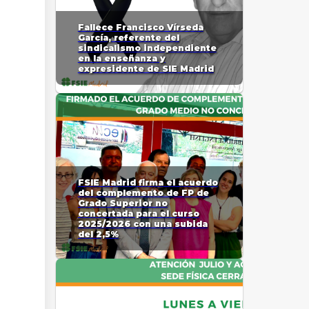
Fallece Francisco Vírseda
García, referente del
sindicalismo independiente
en la enseñanza y
expresidente de SIE Madrid
FSIE Madrid firma el acuerdo
del complemento de FP de
Grado Superior no
concertada para el curso
2025/2026 con una subida
del 2,5%