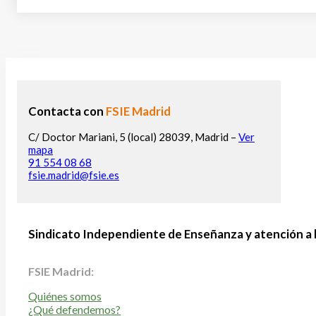
Contacta con
FSIE Madrid
C/ Doctor Mariani, 5 (local) 28039, Madrid –
Ver
mapa
91 554 08 68
fsie.madrid@fsie.es
Sindicato Independiente de Enseñanza y atención a 
FSIE Madrid:
Quiénes somos
¿Qué defendemos?