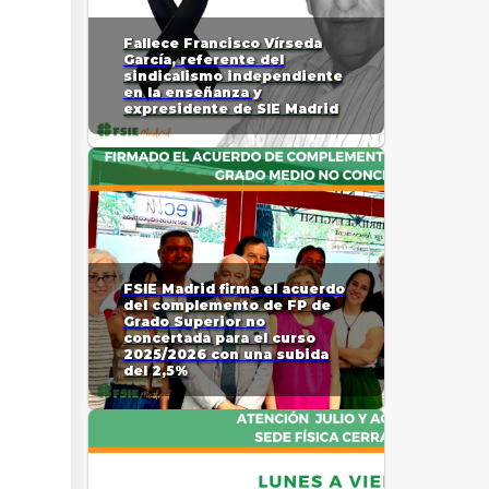
Fallece Francisco Vírseda
García, referente del
sindicalismo independiente
en la enseñanza y
expresidente de SIE Madrid
FSIE Madrid firma el acuerdo
del complemento de FP de
Grado Superior no
concertada para el curso
2025/2026 con una subida
del 2,5%