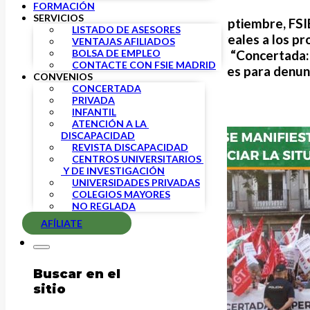
FORMACIÓN
SERVICIOS
El pasado jueves 25 de septiembre,
FSI
LISTADO DE ASESORES
de Educación soluciones reales a los p
VENTAJAS AFILIADOS
BOLSA DE EMPLEO
Concertada. Bajo el lema:
“Concertada:
CONTACTE CON FSIE MADRID
concentraciones mensuales para denunci
CONVENIOS
CONCERTADA
PRIVADA
INFANTIL
ATENCIÓN A LA 
DISCAPACIDAD
REVISTA DISCAPACIDAD
CENTROS UNIVERSITARIOS 
 Y DE INVESTIGACIÓN
UNIVERSIDADES PRIVADAS
COLEGIOS MAYORES
NO REGLADA
AFÍLIATE
Buscar en el
sitio