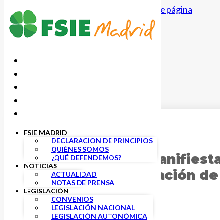
Saltar al contenido principal
Saltar al pie de página
FSIE MADRID
29 SEPTIEMBRE, 2025
DECLARACIÓN DE PRINCIPIOS
QUIÉNES SOMOS
Fsie Madrid se manifiesta
¿QUÉ DEFENDEMOS?
NOTICIAS
denunciar la situación de
ACTUALIDAD
NOTAS DE PRENSA
LEGISLACIÓN
CONVENIOS
LEGISLACIÓN NACIONAL
LEGISLACIÓN AUTONÓMICA