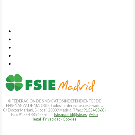
© FEDERACIÓN DE SINDICATOS INDEPENDIENTES DE
ENSEÑANZA DE MADRID. Todos los derechos reservados.
C/ Doctor Mariani, 5 (local) 28039 Madrid. Tfno.:
91 554 08 68
·
Fax: 91 554 88 94 · E-mail:
fsie.madrid@fsie.es
·
Aviso
legal
·
Privacidad
·
Cookies