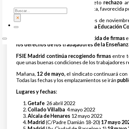
FSIE Madrid
manifiesta su completo
rechazo
a
compañeros de la Enseñanza Pública
, favorecida 
Buscar
×
Frente a este hecho el pasado mes de noviembre
derechos de los trabajadores de la Educación C
Posteriormente se inició una
recogida de firmas
e
los derechos de los trabajadores de la Enseña
FSIE Madrid continúa recogiendo firmas
entre t
que unas buenas condiciones de los trabajadores 
Mañana,
12 de mayo,
el sindicato continuará con
Todas las fechas y los emplazamientos se irán
publ
Lugares y fechas:
Getafe
26 abril 2022
Collado Villalba
4 mayo 2022
Alcala de Henares
12 mayo 2022
Madrid
(C/Padre Damián 18-20)
17 mayo 20
Madrid
(Av. Ciudad de Barcelona 1)
19 mayo 