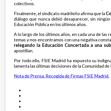
colectivos.
Finalmente, el sindicato madrileñ
o
afirma que la
Co
diá
l
ogo que nunca debió
desaparecer, sin ningú
n
Educació
n
Pú
b
lica en los ú
l
timos añ
o
s.
A lo largo de los ú
l
timos añ
o
s, en cada una de las
temas y nos encontramos con una negativa constan
relegando la Educació
n
Concertada a una subs
apostillan.
Por todo ello, FSIE Madrid ha expuesto su indign
lamenta las ú
l
timas decisiones de la Comunidad de
Nota de Prensa. Recogida de Firmas FSIE Madrid.