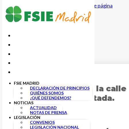
Saltar al contenido principal
Saltar al pie de página
12 MAYO, 2022
FSIE MADRID
FSIE Madrid sale a la call
DECLARACIÓN DE PRINCIPIOS
QUIÉNES SOMOS
enseñanza concertada.
¿QUÉ DEFENDEMOS?
NOTICIAS
ACTUALIDAD
NOTAS DE PRENSA
LEGISLACIÓN
CONVENIOS
LEGISLACIÓN NACIONAL