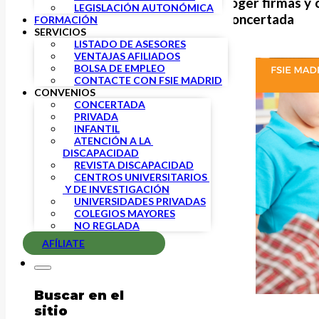
FSIE Madrid sale a la calle a recoger firmas y
LEGISLACIÓN AUTONÓMICA
profesionales de la Educación Concertada
FORMACIÓN
SERVICIOS
LISTADO DE ASESORES
VENTAJAS AFILIADOS
BOLSA DE EMPLEO
CONTACTE CON FSIE MADRID
CONVENIOS
CONCERTADA
PRIVADA
INFANTIL
ATENCIÓN A LA 
DISCAPACIDAD
REVISTA DISCAPACIDAD
CENTROS UNIVERSITARIOS 
 Y DE INVESTIGACIÓN
UNIVERSIDADES PRIVADAS
COLEGIOS MAYORES
NO REGLADA
AFÍLIATE
Buscar en el
sitio