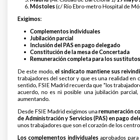
Móstoles
(c/ Río Ebro-metro Hospital de Mó
Exigimos:
Complementos individuales
Jubilación parcial
Inclusión del PAS en pago delegado
Constitución de la mesa de Concertada
Remuneración completa para los sustituto
De este modo,
el sindicato mantiene sus reivin
trabajadores del sector y que es una realidad en
sentido, FSIE Madrid recuerda que “los trabajador
acuerdo, no es ni posible una jubilació
n
parcial,
aumentando.
Desde FSIE Madrid exigimos una
remuneració
n
co
de Administración y Servicios (PAS) en pago de
unos trabajadores que son el corazón de los centros
Los complementos individuales
aprobados para 