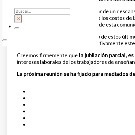
Buscar
Esta posibilidad para poder disfrutar de un desc
Comunidad de Madrid debido a que los costes de la 
×
las condiciones de los trabajadores de esta comunid
Tras numerosas negativas a lo largo de estos últim
Desde FSIE Madrid, valoramos positivamente este 
Creemos firmemente que
la jubilación parcial, 
intereses laborales de los trabajadores de enseñan
La próxima reunión se ha fijado para mediados d