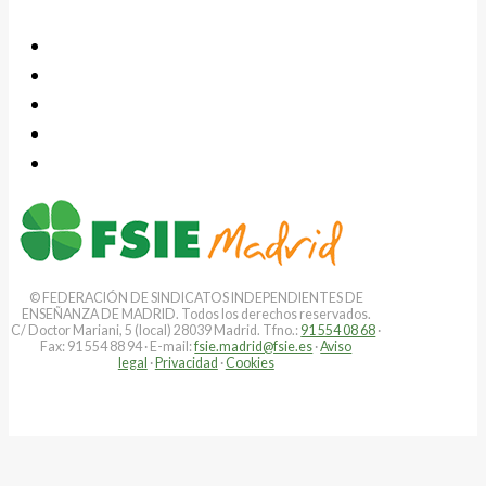
© FEDERACIÓN DE SINDICATOS INDEPENDIENTES DE
ENSEÑANZA DE MADRID. Todos los derechos reservados.
C/ Doctor Mariani, 5 (local) 28039 Madrid. Tfno.:
91 554 08 68
·
Fax: 91 554 88 94 · E-mail:
fsie.madrid@fsie.es
·
Aviso
legal
·
Privacidad
·
Cookies