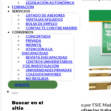
LEGISLACIÓN AUTONÓMICA
FORMACIÓN
SERVICIOS
LISTADO DE ASESORES
VENTAJAS AFILIADOS
BOLSA DE EMPLEO
CONTACTE CON FSIE MADRID
CONVENIOS
CONCERTADA
PRIVADA
INFANTIL
ATENCIÓN A LA 
DISCAPACIDAD
REVISTA DISCAPACIDAD
CENTROS UNIVERSITARIOS 
 Y DE INVESTIGACIÓN
UNIVERSIDADES PRIVADAS
COLEGIOS MAYORES
NO REGLADA
AFÍLIATE
Buscar en el
Este ha sido el único tema expuesto por FSIE Mad
sitio
trasladar el grave problema que sufren los traba