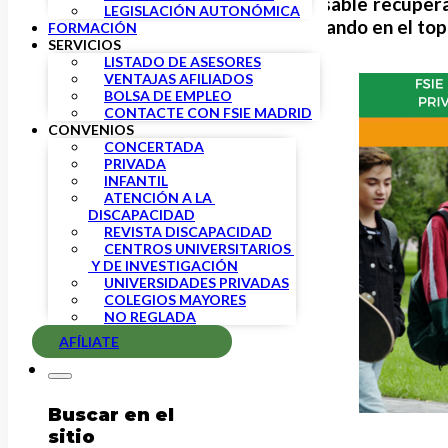
FSIE Madrid considera indispensable recuperar 
LEGISLACIÓN AUTONÓMICA
puntos la media de España, entrando en el top
FORMACIÓN
SERVICIOS
LISTADO DE ASESORES
VENTAJAS AFILIADOS
BOLSA DE EMPLEO
CONTACTE CON FSIE MADRID
CONVENIOS
CONCERTADA
PRIVADA
INFANTIL
ATENCIÓN A LA 
DISCAPACIDAD
REVISTA DISCAPACIDAD
CENTROS UNIVERSITARIOS 
 Y DE INVESTIGACIÓN
UNIVERSIDADES PRIVADAS
COLEGIOS MAYORES
NO REGLADA
AFÍLIATE
Buscar en el
sitio