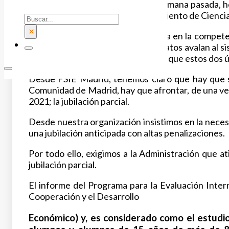
En el Informe PISA, publicado la semana pasada, h
Informe en las pruebas de conocimiento de Ciencia
Buscar
×
Madrid ha escalado y se sitúa sexta en la compe
mundiales como Finlandia. Estos datos avalan al sis
concertada y privada. Recordemos que estos dos u
Desde FSIE Madrid, tenemos claro que hay que se
Comunidad de Madrid, hay que afrontar, de una vez
2021; la jubilación parcial.
Desde nuestra organización insistimos en la neces
una jubilación anticipada con altas penalizaciones.
Por todo ello, exigimos a la Administración que 
jubilación parcial.
El informe del Programa para la Evaluación Inte
Cooperación y el Desarrollo
Económico) y, es considerado como el estudi