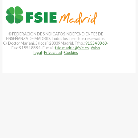
© FEDERACIÓN DE SINDICATOS INDEPENDIENTES DE
ENSEÑANZA DE MADRID. Todos los derechos reservados.
C/ Doctor Mariani, 5 (local) 28039 Madrid. Tfno.:
91 554 08 68
·
Fax: 91 554 88 94 · E-mail:
fsie.madrid@fsie.es
·
Aviso
legal
·
Privacidad
·
Cookies