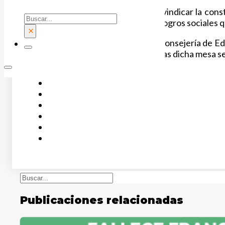
Desde
FSIE Madrid
queremos reivindicar la cons
Buscar
diálogo para la consecución de los logros social
×
FSIE Madrid
insta, por tanto, a la Consejería de 
a que convoque de una vez por todas dicha mesa sect
Buscar
Publicaciones relacionadas