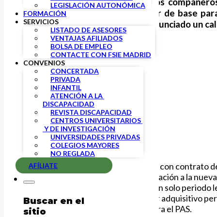
Ayer día dos de mayo, nuestros compañer
LEGISLACIÓN AUTONÓMICA
propuestas de
FSIE
van a servir de base par
FORMACIÓN
SERVICIOS
concertada. Así mismo, se ha anunciado un cal
LISTADO DE ASESORES
VENTAJAS AFILIADOS
BOLSA DE EMPLEO
CONTACTE CON FSIE MADRID
CONVENIOS
CONCERTADA
PRIVADA
INFANTIL
ATENCIÓN A LA 
DISCAPACIDAD
REVISTA DISCAPACIDAD
CENTROS UNIVERSITARIOS 
 Y DE INVESTIGACIÓN
UNIVERSIDADES PRIVADAS
COLEGIOS MAYORES
NO REGLADA
Posibilitar la Jubilación Parcial con contrato 
AFÍLIATE
Adaptar el acuerdo de acumulación a la nueva 
Posibilitar la acumulación en un solo periodo l
Recuperar en el 2018 el poder adquisitivo per
Buscar en el
Complemento autonómico para el PAS.
sitio