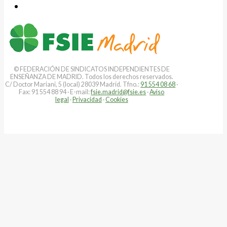
© FEDERACIÓN DE SINDICATOS INDEPENDIENTES DE
ENSEÑANZA DE MADRID. Todos los derechos reservados.
C/ Doctor Mariani, 5 (local) 28039 Madrid. Tfno.:
91 554 08 68
·
Fax: 91 554 88 94 · E-mail:
fsie.madrid@fsie.es
·
Aviso
legal
·
Privacidad
·
Cookies