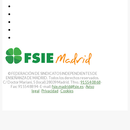
© FEDERACIÓN DE SINDICATOS INDEPENDIENTES DE
ENSEÑANZA DE MADRID. Todos los derechos reservados.
C/ Doctor Mariani, 5 (local) 28039 Madrid. Tfno.:
91 554 08 68
·
Fax: 91 554 88 94 · E-mail:
fsie.madrid@fsie.es
·
Aviso
legal
·
Privacidad
·
Cookies